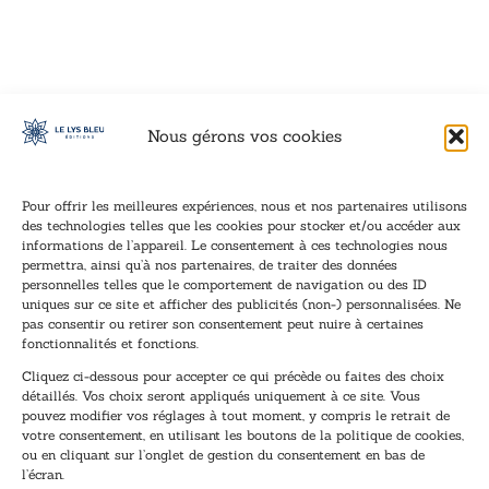
VOIR CE LIVRE
VOIR CE LIVRE
VOIR CE LIVRE
VOIR CE LIVRE
VOIR CE LIVRE
VOIR CE LIVRE
VOIR CE LIVRE
VOIR CE LIVRE
VOIR CE LIVRE
VOIR CE LIVRE
VOIR CE LIVRE
VOIR CE LIVRE
VOIR CE LIVRE
VOIR CE LIVRE
VOIR CE LIVRE
VOIR CE LIVRE
VOIR CE LIVRE
VOIR CE LIVRE
VOIR CE LIVRE
VOIR CE LIVRE
VOIR CE LIVRE
VOIR CE LIVRE
VOIR CE LIVRE
VOIR CE LIVRE
VOIR CE LIVRE
VOIR CE LIVRE
VOIR CE LIVRE
VOIR CE LIVRE
VOIR CE LIVRE
VOIR CE LIVRE
VOIR CE LIVRE
VOIR CE LIVRE
VOIR CE LIVRE
VOIR CE LIVRE
Nous gérons vos cookies
Pour offrir les meilleures expériences, nous et nos partenaires utilisons
des technologies telles que les cookies pour stocker et/ou accéder aux
informations de l’appareil. Le consentement à ces technologies nous
Inscription à la newsletter
permettra, ainsi qu’à nos partenaires, de traiter des données
Inscrivez-vous à notre newsletter et recevez nos
personnelles telles que le comportement de navigation ou des ID
uniques sur ce site et afficher des publicités (non-) personnalisées. Ne
dernières nouvelles.
pas consentir ou retirer son consentement peut nuire à certaines
E
*
fonctionnalités et fonctions.
-
*
Cliquez ci-dessous pour accepter ce qui précède ou faites des choix
m
E
détaillés. Vos choix seront appliqués uniquement à ce site. Vous
a
-
pouvez modifier vos réglages à tout moment, y compris le retrait de
TENEZ-MOI AU COURANT !
i
m
votre consentement, en utilisant les boutons de la politique de cookies,
l
a
ou en cliquant sur l’onglet de gestion du consentement en bas de
*
i
l’écran.
l