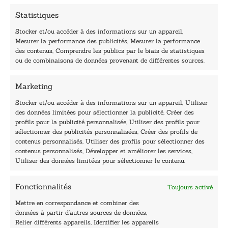
Statistiques
Stocker et/ou accéder à des informations sur un appareil,
Mesurer la performance des publicités, Mesurer la performance
des contenus, Comprendre les publics par le biais de statistiques
40, rue du Louvre 75001 Paris
ou de combinaisons de données provenant de différentes sources.
01 76 50 38 88
Marketing
Horaires du standard
De mardi à vendredi :
Stocker et/ou accéder à des informations sur un appareil, Utiliser
des données limitées pour sélectionner la publicité, Créer des
9h - 12h et 13h30 - 16h30
profils pour la publicité personnalisée, Utiliser des profils pour
Lundi, samedi et dimanche : fermé
sélectionner des publicités personnalisées, Créer des profils de
Navigation
contenus personnalisés, Utiliser des profils pour sélectionner des
contenus personnalisés, Développer et améliorer les services,
Accueil
Utiliser des données limitées pour sélectionner le contenu.
Être édité
Contactez-nous
Fonctionnalités
Toujours activé
Les Plumes du Lys Bleu
Prix sciences humaines et sociales
Mettre en correspondance et combiner des
Nos collections
données à partir d’autres sources de données,
Nos auteurs
Relier différents appareils, Identifier les appareils