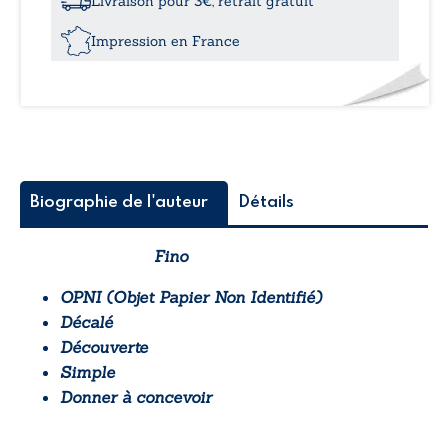
Livraison pour 3€, retrait gratuit
À
la
Impression en France
recherche
de
la
vérité
dont
tout
est
hérité
Biographie de l'auteur
Détails
Fino
OPNI (Objet Papier Non Identifié)
Décalé
Découverte
Simple
Donner à concevoir