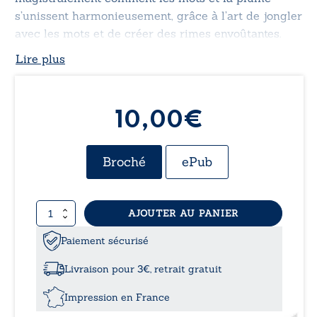
s’unissent harmonieusement, grâce à l’art de jongler
avec les mots et de créer des rimes envoûtantes.
Lire plus
10,00€
Broché
ePub
quantité
AJOUTER AU PANIER
de
Recueil
Paiement sécurisé
des
poèmes
Livraison pour 3€, retrait gratuit
en
français
Impression en France