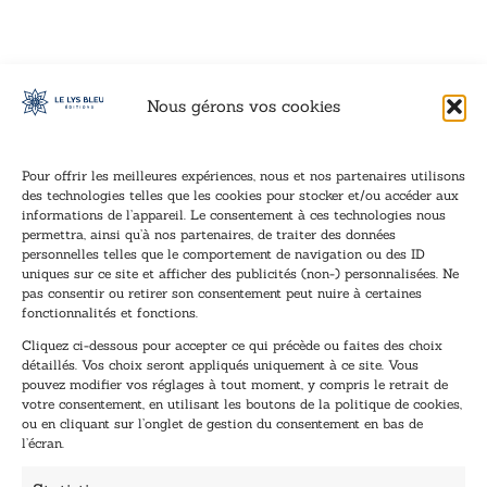
Nous gérons vos cookies
Pour offrir les meilleures expériences, nous et nos partenaires utilisons
des technologies telles que les cookies pour stocker et/ou accéder aux
informations de l’appareil. Le consentement à ces technologies nous
Inscription à la newsletter
permettra, ainsi qu’à nos partenaires, de traiter des données
Inscrivez-vous à notre newsletter et recevez nos
personnelles telles que le comportement de navigation ou des ID
uniques sur ce site et afficher des publicités (non-) personnalisées. Ne
dernières nouvelles.
pas consentir ou retirer son consentement peut nuire à certaines
E
E
fonctionnalités et fonctions.
-
-
Cliquez ci-dessous pour accepter ce qui précède ou faites des choix
m
m
détaillés. Vos choix seront appliqués uniquement à ce site. Vous
a
a
pouvez modifier vos réglages à tout moment, y compris le retrait de
TENEZ-MOI AU COURANT !
i
i
votre consentement, en utilisant les boutons de la politique de cookies,
l
l
ou en cliquant sur l’onglet de gestion du consentement en bas de
*
E
l’écran.
-
m