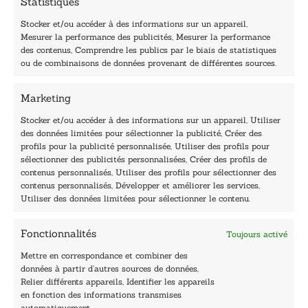
Statistiques
a
i
Stocker et/ou accéder à des informations sur un appareil,
l
Mesurer la performance des publicités, Mesurer la performance
*
des contenus, Comprendre les publics par le biais de statistiques
40, rue du Louvre 75001 Paris
ou de combinaisons de données provenant de différentes sources.
01 76 50 38 88
Marketing
Horaires du standard
De mardi à vendredi :
Stocker et/ou accéder à des informations sur un appareil, Utiliser
des données limitées pour sélectionner la publicité, Créer des
9h - 12h et 13h30 - 16h30
profils pour la publicité personnalisée, Utiliser des profils pour
Lundi, samedi et dimanche : fermé
sélectionner des publicités personnalisées, Créer des profils de
Navigation
contenus personnalisés, Utiliser des profils pour sélectionner des
contenus personnalisés, Développer et améliorer les services,
Accueil
Utiliser des données limitées pour sélectionner le contenu.
Être édité
Contactez-nous
Fonctionnalités
Toujours activé
Les Plumes du Lys Bleu
Prix sciences humaines et sociales
Mettre en correspondance et combiner des
Nos collections
données à partir d’autres sources de données,
Nos auteurs
Relier différents appareils, Identifier les appareils
Catalogue
en fonction des informations transmises
automatiquement.