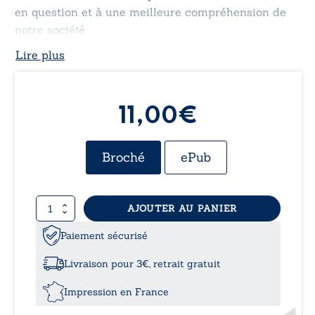
en question et à une meilleure compréhension de
notre société.
Lire plus
11,00€
Broché
ePub
quantité
AJOUTER AU PANIER
de
Polarités
Paiement sécurisé
unilatérales
Livraison pour 3€, retrait gratuit
Impression en France