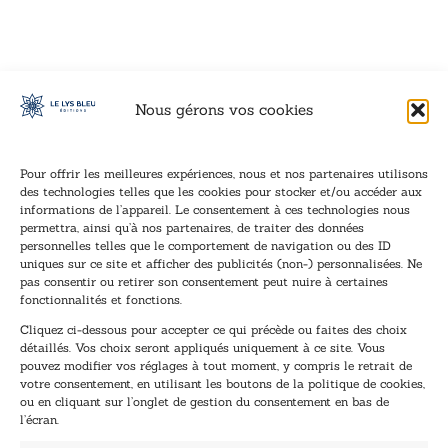
Nous gérons vos cookies
Pour offrir les meilleures expériences, nous et nos partenaires utilisons
des technologies telles que les cookies pour stocker et/ou accéder aux
informations de l’appareil. Le consentement à ces technologies nous
Inscription à la newsletter
permettra, ainsi qu’à nos partenaires, de traiter des données
Inscrivez-vous à notre newsletter et recevez nos
personnelles telles que le comportement de navigation ou des ID
uniques sur ce site et afficher des publicités (non-) personnalisées. Ne
dernières nouvelles.
pas consentir ou retirer son consentement peut nuire à certaines
E
E
fonctionnalités et fonctions.
-
-
Cliquez ci-dessous pour accepter ce qui précède ou faites des choix
m
m
détaillés. Vos choix seront appliqués uniquement à ce site. Vous
a
a
pouvez modifier vos réglages à tout moment, y compris le retrait de
TENEZ-MOI AU COURANT !
i
i
votre consentement, en utilisant les boutons de la politique de cookies,
l
l
ou en cliquant sur l’onglet de gestion du consentement en bas de
*
E
l’écran.
-