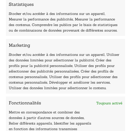
m
Statistiques
a
i
Stocker et/ou accéder à des informations sur un appareil,
l
Mesurer la performance des publicités, Mesurer la performance
E
des contenus, Comprendre les publics par le biais de statistiques
-
40, rue du Louvre 75001 Paris
ou de combinaisons de données provenant de différentes sources.
m
01 76 50 38 88
a
Marketing
i
Horaires du standard
l
De mardi à vendredi :
Stocker et/ou accéder à des informations sur un appareil, Utiliser
des données limitées pour sélectionner la publicité, Créer des
9h - 12h et 13h30 - 16h30
profils pour la publicité personnalisée, Utiliser des profils pour
Lundi, samedi et dimanche : fermé
sélectionner des publicités personnalisées, Créer des profils de
Navigation
contenus personnalisés, Utiliser des profils pour sélectionner des
contenus personnalisés, Développer et améliorer les services,
Accueil
Utiliser des données limitées pour sélectionner le contenu.
Être édité
Contactez-nous
Fonctionnalités
Toujours activé
Les Plumes du Lys Bleu
Prix sciences humaines et sociales
Mettre en correspondance et combiner des
Nos collections
données à partir d’autres sources de données,
Nos auteurs
Relier différents appareils, Identifier les appareils
Catalogue
en fonction des informations transmises