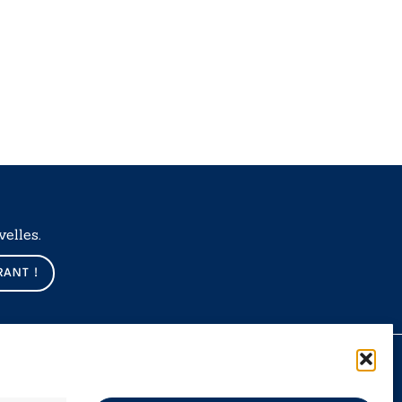
elles.
RANT !
Données légales