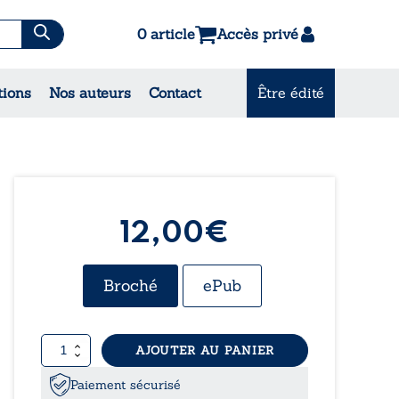
0 article
Accès privé
tions
Nos auteurs
Contact
Être édité
CONSULTEZ NOS
MEILLEURES VENTES
12,00€
Broché
ePub
quantité
AJOUTER AU PANIER
de
Partout
Paiement sécurisé