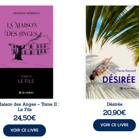
s sommes en 1979, soit 15
Au réveil, Pierre, je
s après le décès du
retraité, découvre qu’il
riarche Anatole-Eustache.
devenu une séduisa
 famille devra affronter
femme métissée de tre
n seulement un inconnu
ans. À peine a-t-il comm
i rôde autour du domaine
à apprivoiser ce nouv
 dont Firmin, le fidèle
corps qu’Ange surgit dan
jordome, redoute les
vie et fait vaciller toutes
ites, le passé encombrant
certitudes. Entre e
Anatole-Eustache, la
l’attirance est immédia
lédiction familiale, mais
brûlante jusqu’à ce qu
ssi la toute-puissance de
secret familial fasse pl
uthier. Mais comment
l’impensable : et s’ils éta
mpter cet enfant avant
demi-frère et
qu’il ...
aison des Anges – Tome II :
Désirée
Le Fils
20,90
€
24,50
€
VOIR CE LIVRE
VOIR CE LIVRE