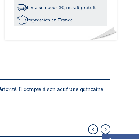
à
la
Livraison pour 3€, retrait gratuit
fois
Impression en France
iorité. Il compte à son actif une quinzaine