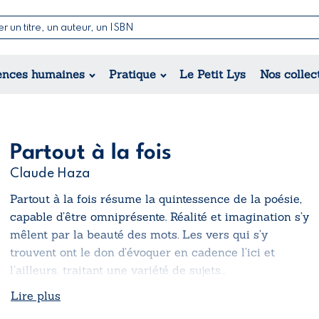
Nouvelles & Contes
Poésie
ance
Jeunesse
ences humaines
Pratique
Le Petit Lys
Nos collec
Théâtre
ique
orique
ional
Partout à la fois
Claude Haza
Partout à la fois
résume la quintessence de la poésie,
capable d’être omniprésente. Réalité et imagination s’y
mêlent par la beauté des mots. Les vers qui s’y
trouvent ont le don d’évoquer en cadence l’ici et
l’ailleurs, traitant une variété de sujets…
Lire plus