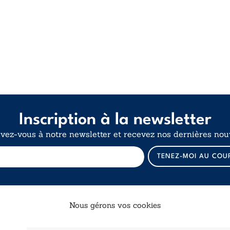
Inscription à la newsletter
ivez-vous à notre newsletter et recevez nos dernières nouv
E
TENEZ-MOI AU COU
-
m
a
i
l
Nous gérons vos cookies
E
-
Catalogue
Navigation
m