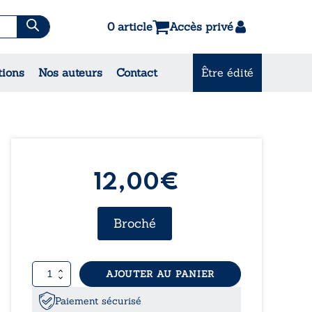
0 article
Accès privé
tions
Nos auteurs
Contact
Être édité
CONSULTEZ NOS
MEILLEURES VENTES
12,00€
Broché
quantité
AJOUTER AU PANIER
de
Miroir
Paiement sécurisé