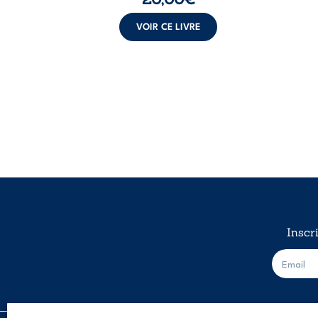
VOIR CE LIVRE
Inscr
E
-
m
a
i