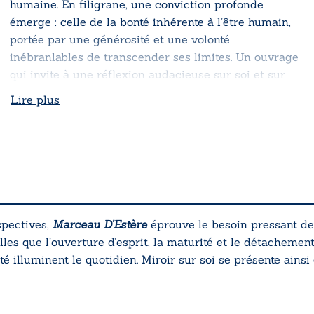
humaine. En filigrane, une conviction profonde
émerge : celle de la bonté inhérente à l’être humain,
portée par une générosité et une volonté
inébranlables de transcender ses limites. Un ouvrage
qui invite à une réflexion audacieuse sur soi et sur
l’autre.
Lire plus
spectives,
Marceau D’Estère
éprouve le besoin pressant de
les que l’ouverture d’esprit, la maturité et le détachement
ité illuminent le quotidien.
Miroir sur soi
se présente ains