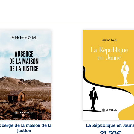
berge de la maison de la
En République Fédérale
stice est un récit-
Congo, la naissance
moignage consacré au
jumeaux de races différe
rcours exemplaire de
bouleverse l’ordre établ
ala Zi Nkuaku Lema Félix.
Senior est Noir et Junior
gistrat intègre, fervent
Blanc, bien que nés d
fenseur des droits
couple de Noirs. Très vi
umains et de
l’événement attire les mé
ndépendance judiciaire, il
internationaux et transf
it sa carrière de trente-
le bébé blanc en une fig
atre ans brutalement
emblématique sacr
isée par une révocation
investie, selon certains, d
itraire en 2009, plongeant
mission salvatri
 vie dans un chaos
Cependant, sous couvert de
matériel et moral. À ...
uberge de la maison de la
La République en Jaun
justice
21,50
€