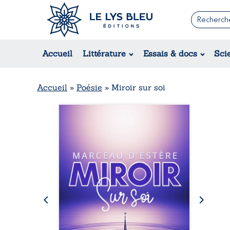
Romans
Contemporain
Rom
Accueil
Littérature
Essais & docs
Sci
Suspense / Thriller / Policier
Érot
Fantastique
Hist
Science-fiction
Rég
Accueil
»
Poésie
»
Miroir sur soi