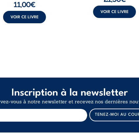
11,00
€
VOIR CE LIVRE
VOIR CE LIVRE
Inscription à la newsletter
ivez-vous à notre newsletter et recevez nos dernières nouv
E
TENEZ-MOI AU COU
-
m
a
i