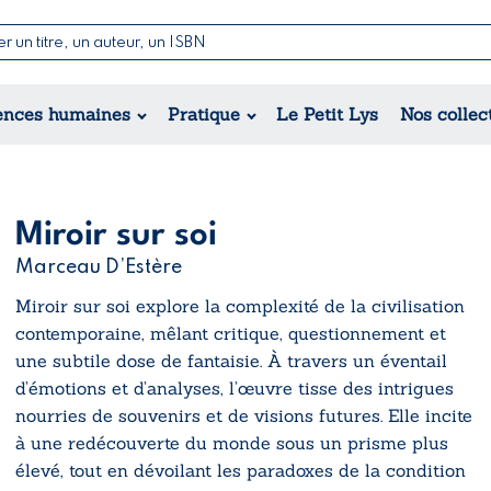
Nouvelles & Contes
Poésie
ance
Jeunesse
ences humaines
Pratique
Le Petit Lys
Nos collec
Théâtre
ique
orique
ional
Miroir sur soi
Marceau D’Estère
Miroir sur soi
explore la complexité de la civilisation
contemporaine, mêlant critique, questionnement et
une subtile dose de fantaisie. À travers un éventail
d’émotions et d’analyses, l’œuvre tisse des intrigues
nourries de souvenirs et de visions futures. Elle incite
à une redécouverte du monde sous un prisme plus
élevé, tout en dévoilant les paradoxes de la condition