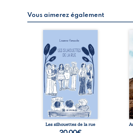
Vous aimerez également
 refus.
Les silhouettes de la rue
Au
d’une
donne la parole à six
ju
. Entre
personnages ordinaires,
té
on ne
traversés par des pensées,
pa
amours
des émotions et des silences
Mb
 corps
qui pourraient appartenir à
Ma
s liens
chacun de nous. À travers
dé
uvrage
leurs parcours, ce roman
h
eux qui
invite à porter un regard
l’i
p vrai,
différent sur celles et ceux
vo
est une
qui nous entourent, à deviner
qu
ue nue.
ce qui se cache derrière les
br
me. Une
apparences et à s’ouvrir au
arb
ce pour
fourmillement sensible de
sa
...
notre ...
Les silhouettes de la rue
A
20,00
€