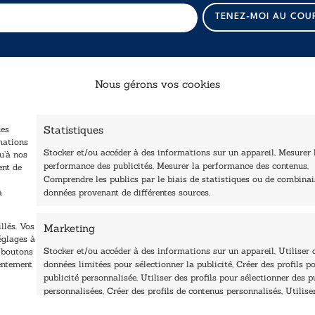
E
TENEZ-MOI AU COU
-
m
a
i
l
Nous gérons vos cookies
*
*
Catalogue
Navigation
Statistiques
des
ccueil
Littérature
mations
Stocker et/ou accéder à des informations sur un appareil, Mesurer 
tre édité
u’à nos
Essai & docs
performance des publicités, Mesurer la performance des contenus,
ent de
Contactez-nous
Comprendre les publics par le biais de statistiques ou de combina
Sciences humaines
Les Plumes du Lys Bleu
à
données provenant de différentes sources.
rix sciences humaines
Pratique
t sociales
Le Petit Lys
llés. Vos
Marketing
os collections
églages à
Nos auteurs
Stocker et/ou accéder à des informations sur un appareil, Utiliser 
s boutons
sentement
données limitées pour sélectionner la publicité, Créer des profils po
publicité personnalisée, Utiliser des profils pour sélectionner des p
personnalisées, Créer des profils de contenus personnalisés, Utilise
profils pour sélectionner des contenus personnalisés, Développer et