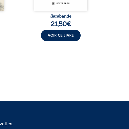
Sarabande
Meurtre 
po
21,50
€
VOIR CE LIVRE
elles.