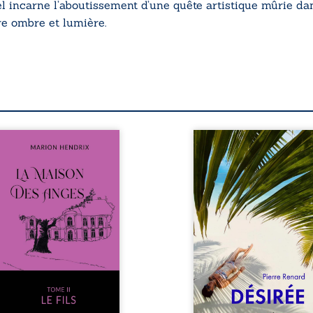
el
incarne l’aboutissement d’une quête artistique mûrie dan
re ombre et lumière.
s sommes en 1979, soit 15
Au réveil, Pierre, je
s après le décès du
retraité, découvre qu’il
riarche Anatole-Eustache.
devenu une séduisa
 famille devra affronter
femme métissée de tre
n seulement un inconnu
ans. À peine a-t-il comm
i rôde autour du domaine
à apprivoiser ce nouv
 dont Firmin, le fidèle
corps qu’Ange surgit dan
jordome, redoute les
vie et fait vaciller toutes
ites, le passé encombrant
certitudes. Entre e
Anatole-Eustache, la
l’attirance est immédia
lédiction familiale, mais
brûlante jusqu’à ce qu
ssi la toute-puissance de
secret familial fasse pl
uthier. Mais comment
l’impensable : et s’ils éta
mpter cet enfant avant
demi-frère et
qu’il ...