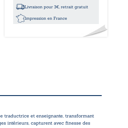
jupes
du
Livraison pour 3€, retrait gratuit
ciel
Impression en France
ue traductrice et enseignante, transformant
es intérieurs, capturent avec finesse des