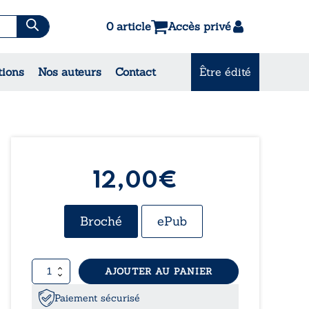
0 article
Accès privé
tions
Nos auteurs
Contact
Être édité
CONSULTEZ NOS
MEILLEURES VENTES
12,00€
Broché
ePub
quantité
AJOUTER AU PANIER
de
Les
Paiement sécurisé