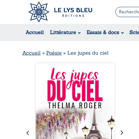
Romans
Contemporain
Rom
Accueil
Littérature
Essais & docs
Sci
Suspense / Thriller / Policier
Érot
Fantastique
Hist
Science-fiction
Rég
Accueil
»
Poésie
»
Les jupes du ciel