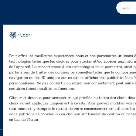
E
-
m
a
i
l
*
Pour offrir les meilleures expériences, nous et nos partenaires utilisons 
A
technologies telles que les cookies pour stocker et/ou accéder aux infor
Ê
de l’appareil. Le consentement à ces technologies nous permettra, ainsi q
40, rue du Louvre 75001 Paris
partenaires, de traiter des données personnelles telles que le comportem
01 76 50 38 88
navigation ou des ID uniques sur ce site et afficher des publicités (non-)
personnalisées. Ne pas consentir ou retirer son consentement peut nuire 
P
Horaires du standard
certaines fonctionnalités et fonctions.
e
De mardi à vendredi :
Cliquez ci-dessous pour accepter ce qui précède ou faites des choix détai
N
9h - 12h et 13h30 - 16h30
choix seront appliqués uniquement à ce site. Vous pouvez modifier vos r
tout moment, y compris le retrait de votre consentement, en utilisant le
Lundi, samedi et dimanche : fermé
de la politique de cookies, ou en cliquant sur l’onglet de gestion du con
en bas de l’écran.