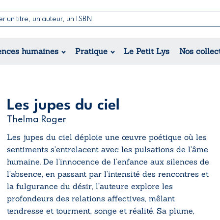
Nouvelles & Contes
Poésie
ance
Jeunesse
ences humaines
Pratique
Le Petit Lys
Nos collec
Théâtre
ique
orique
ional
Les jupes du ciel
Thelma Roger
Les jupes du ciel
déploie une œuvre poétique où les
sentiments s’entrelacent avec les pulsations de l’âme
humaine. De l’innocence de l’enfance aux silences de
l’absence, en passant par l’intensité des rencontres et
la fulgurance du désir, l’auteure explore les
profondeurs des relations affectives, mêlant
tendresse et tourment, songe et réalité. Sa plume,