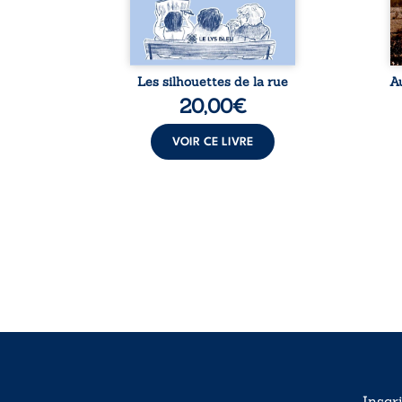
ce pour
fourmillement sensible de
sa
...
notre ...
Les silhouettes de la rue
A
20,00
€
VOIR CE LIVRE
Inscr