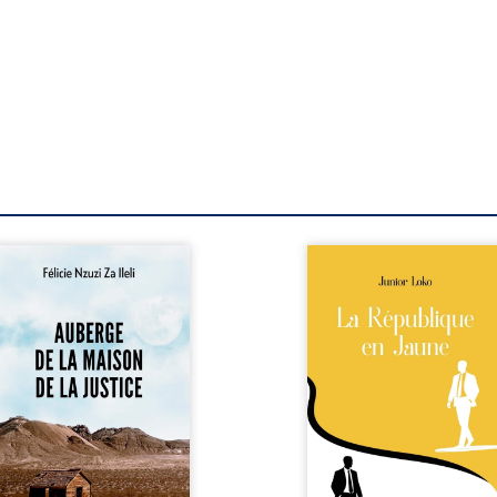
berge de la maison de la
En République Fédérale
stice est un récit-
Congo, la naissance
moignage consacré au
jumeaux de races différe
rcours exemplaire de
bouleverse l’ordre établ
ala Zi Nkuaku Lema Félix.
Senior est Noir et Junior
gistrat intègre, fervent
Blanc, bien que nés d
fenseur des droits
couple de Noirs. Très vi
umains et de
l’événement attire les mé
ndépendance judiciaire, il
internationaux et transf
it sa carrière de trente-
le bébé blanc en une fig
atre ans brutalement
emblématique sacr
isée par une révocation
investie, selon certains, d
itraire en 2009, plongeant
mission salvatri