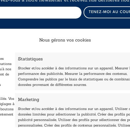
E
TENEZ-MOI AU COU
-
m
a
i
l
Nous gérons vos cookies
E
-
Catalogue
Navigation
m
a
Statistiques
des
ccueil
i
Littérature
mations
Stocker et/ou accéder à des informations sur un appareil, Mesurer 
tre édité
l
u’à nos
Essai & docs
performance des publicités, Mesurer la performance des contenus,
ent de
*
Contactez-nous
Comprendre les publics par le biais de statistiques ou de combina
Sciences humaines
Les Plumes du Lys Bleu
à
données provenant de différentes sources.
rix sciences humaines
Pratique
t sociales
Le Petit Lys
llés. Vos
Marketing
os collections
églages à
Nos auteurs
Stocker et/ou accéder à des informations sur un appareil, Utiliser 
s boutons
sentement
données limitées pour sélectionner la publicité, Créer des profils po
publicité personnalisée, Utiliser des profils pour sélectionner des p
personnalisées, Créer des profils de contenus personnalisés, Utilise