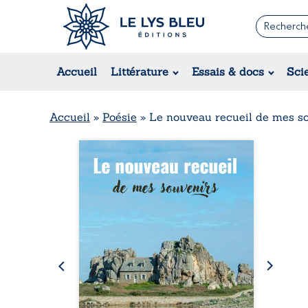
Romans
Contemporain
Rom
Accueil
Littérature
Essais & docs
Sci
Suspense / Thriller / Policier
Érot
Fantastique
Hist
Science-fiction
Rég
Accueil
»
Poésie
»
Le nouveau recueil de mes s