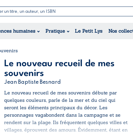
Nouvelles & Contes
Poésie
ance
Jeunesse
ences humaines
Pratique
Le Petit Lys
Nos collec
Théâtre
ique
orique
ional
ouvenirs
Le nouveau recueil de mes
souvenirs
Jean Baptiste Besnard
Le nouveau recueil de mes souvenirs
débute par
quelques couleurs, parle de la mer et du ciel qui
seront les éléments principaux du décor. Les
personnages vagabondent dans la campagne et se
rendent sur la plage. Ils fréquentent quelques villes et
villages, éprouvent des amours. Évidemment, étant en