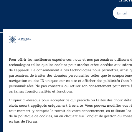
E
-
m
a
i
l
*
Pour offrir les meilleures expériences, nous et nos partenaires utilisons 
A
technologies telles que les cookies pour stocker et/ou accéder aux infor
Ê
de l’appareil. Le consentement à ces technologies nous permettra, ainsi q
40, rue du Louvre 75001 Paris
partenaires, de traiter des données personnelles telles que le comportem
01 76 50 38 88
navigation ou des ID uniques sur ce site et afficher des publicités (non-)
personnalisées. Ne pas consentir ou retirer son consentement peut nuire 
P
Horaires du standard
certaines fonctionnalités et fonctions.
e
De mardi à vendredi :
Cliquez ci-dessous pour accepter ce qui précède ou faites des choix détai
N
9h - 12h et 13h30 - 16h30
choix seront appliqués uniquement à ce site. Vous pouvez modifier vos r
tout moment, y compris le retrait de votre consentement, en utilisant le
Lundi, samedi et dimanche : fermé
de la politique de cookies, ou en cliquant sur l’onglet de gestion du con
en bas de l’écran.