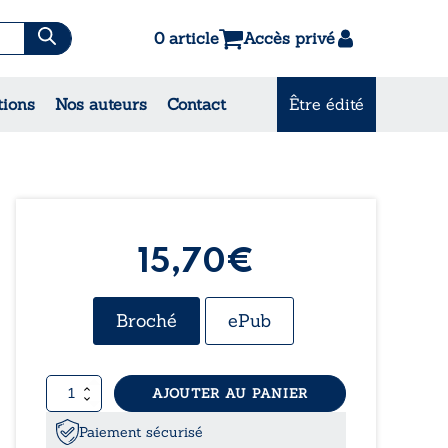
0 article
Accès privé
tions
Nos auteurs
Contact
Être édité
CONSULTEZ NOS
MEILLEURES VENTES
15,70€
Broché
ePub
quantité
AJOUTER AU PANIER
de
Le
Paiement sécurisé