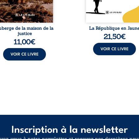
 vie dans un chaos
Cependant, sous couvert de
matériel et moral. À ...
uberge de la maison de la
La République en Jaun
justice
21,50
€
11,00
€
VOIR CE LIVRE
VOIR CE LIVRE
Inscription à la newsletter
ivez-vous à notre newsletter et recevez nos dernières nouv