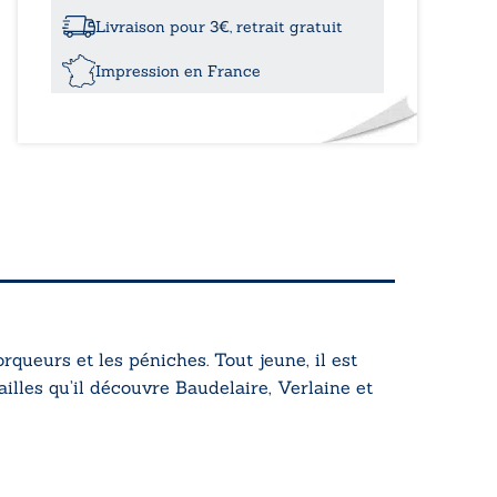
nouveau
recueil
Livraison pour 3€, retrait gratuit
de
mes
Impression en France
souvenirs
queurs et les péniches. Tout jeune, il est
illes qu’il découvre Baudelaire, Verlaine et