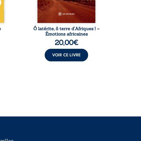
 ...
l’auteur partage des
leur
instantanés ...
e
Ô latérite, ô terre d’Afriques ! –
L
Émotions africaines
20,00
€
VOIR CE LIVRE
elles.