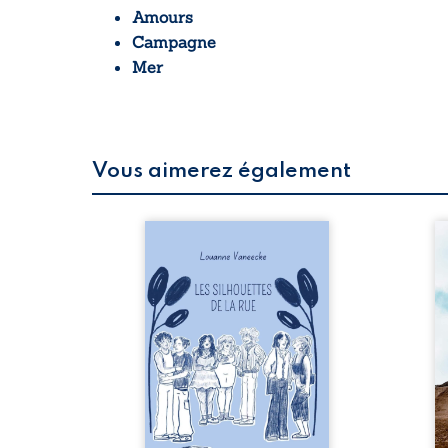
Amours
Campagne
Mer
Vous aimerez également
 refus.
Les silhouettes de la rue
Au
d’une
donne la parole à six
ju
. Entre
personnages ordinaires,
té
on ne
traversés par des pensées,
pa
amours
des émotions et des silences
Mb
 corps
qui pourraient appartenir à
Ma
s liens
chacun de nous. À travers
dé
uvrage
leurs parcours, ce roman
h
eux qui
invite à porter un regard
l’i
p vrai,
différent sur celles et ceux
vo
est une
qui nous entourent, à deviner
qu
ue nue.
ce qui se cache derrière les
br
me. Une
apparences et à s’ouvrir au
arb