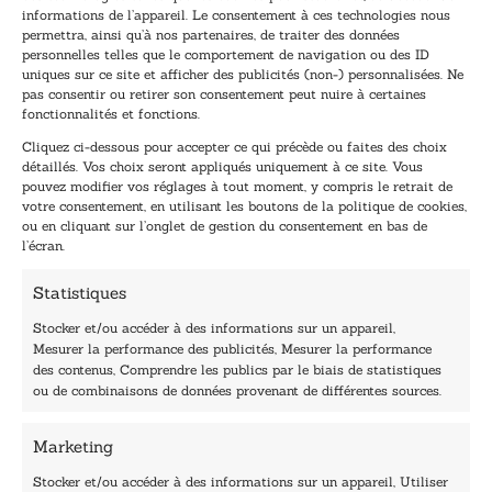
informations de l’appareil. Le consentement à ces technologies nous
Inscription à la newsletter
permettra, ainsi qu’à nos partenaires, de traiter des données
Inscrivez-vous à notre newsletter et recevez nos
personnelles telles que le comportement de navigation ou des ID
uniques sur ce site et afficher des publicités (non-) personnalisées. Ne
dernières nouvelles.
pas consentir ou retirer son consentement peut nuire à certaines
E
E
fonctionnalités et fonctions.
-
-
Cliquez ci-dessous pour accepter ce qui précède ou faites des choix
m
m
détaillés. Vos choix seront appliqués uniquement à ce site. Vous
a
a
pouvez modifier vos réglages à tout moment, y compris le retrait de
TENEZ-MOI AU COURANT !
i
i
votre consentement, en utilisant les boutons de la politique de cookies,
l
l
ou en cliquant sur l’onglet de gestion du consentement en bas de
*
*
l’écran.
E
-
Statistiques
m
a
Stocker et/ou accéder à des informations sur un appareil,
i
Mesurer la performance des publicités, Mesurer la performance
l
des contenus, Comprendre les publics par le biais de statistiques
40, rue du Louvre 75001 Paris
ou de combinaisons de données provenant de différentes sources.
01 76 50 38 88
Marketing
Horaires du standard
De mardi à vendredi :
Stocker et/ou accéder à des informations sur un appareil, Utiliser