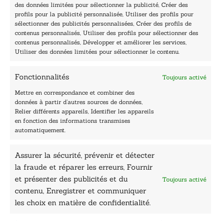
des données limitées pour sélectionner la publicité, Créer des
9h - 12h et 13h30 - 16h30
profils pour la publicité personnalisée, Utiliser des profils pour
Lundi, samedi et dimanche : fermé
sélectionner des publicités personnalisées, Créer des profils de
Navigation
contenus personnalisés, Utiliser des profils pour sélectionner des
contenus personnalisés, Développer et améliorer les services,
Accueil
Utiliser des données limitées pour sélectionner le contenu.
Être édité
Contactez-nous
Fonctionnalités
Toujours activé
Les Plumes du Lys Bleu
Prix sciences humaines et sociales
Mettre en correspondance et combiner des
Nos collections
données à partir d’autres sources de données,
Nos auteurs
Relier différents appareils, Identifier les appareils
Catalogue
en fonction des informations transmises
automatiquement.
Littérature
Essai & docs
Assurer la sécurité, prévenir et détecter
Sciences humaines
la fraude et réparer les erreurs, Fournir
Pratique
Le Petit Lys
et présenter des publicités et du
Toujours activé
Données légales
contenu, Enregistrer et communiquer
les choix en matière de confidentialité.
Conditions Générales de vente
Déclaration de confidentialité