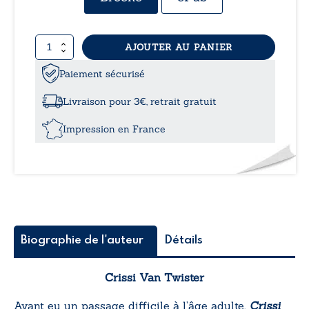
quantité
AJOUTER AU PANIER
de
Le
Paiement sécurisé
désordre
acquis
Livraison pour 3€, retrait gratuit
Impression en France
Biographie de l'auteur
Détails
Crissi Van Twister
Ayant eu un passage difficile à l’âge adulte,
Crissi