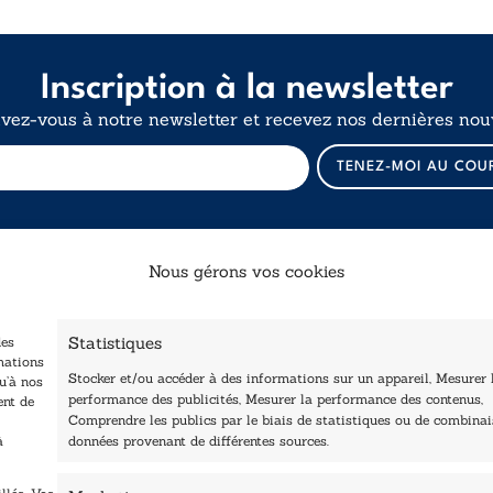
Inscription à la newsletter
ivez-vous à notre newsletter et recevez nos dernières nouv
E
TENEZ-MOI AU COU
-
m
a
i
l
Nous gérons vos cookies
E
-
Catalogue
Navigation
m
a
Statistiques
des
ccueil
i
Littérature
mations
Stocker et/ou accéder à des informations sur un appareil, Mesurer 
tre édité
u’à nos
l
Essai & docs
performance des publicités, Mesurer la performance des contenus,
ent de
E
Contactez-nous
Comprendre les publics par le biais de statistiques ou de combina
Sciences humaines
-
Les Plumes du Lys Bleu
à
données provenant de différentes sources.
m
rix sciences humaines
Pratique
a
t sociales
Le Petit Lys
i