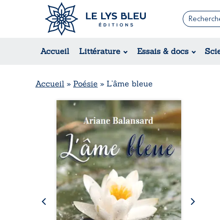
Romans
Contemporain
Rom
Accueil
Littérature
Essais & docs
Sci
Suspense / Thriller / Policier
Érot
Fantastique
Hist
Science-fiction
Rég
Accueil
»
Poésie
»
L’âme bleue