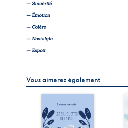
— Sincérité
— Émotion
— Colère
— Nostalgie
— Espoir
Vous aimerez également
 refus.
Les silhouettes de la rue
Au
d’une
donne la parole à six
ju
. Entre
personnages ordinaires,
té
on ne
traversés par des pensées,
pa
amours
des émotions et des silences
Mb
 corps
qui pourraient appartenir à
Ma