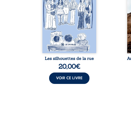
s liens
chacun de nous. À travers
dé
uvrage
leurs parcours, ce roman
h
eux qui
invite à porter un regard
l’i
p vrai,
différent sur celles et ceux
vo
est une
qui nous entourent, à deviner
qu
ue nue.
ce qui se cache derrière les
br
me. Une
apparences et à s’ouvrir au
arb
ce pour
fourmillement sensible de
sa
...
notre ...
Les silhouettes de la rue
A
20,00
€
VOIR CE LIVRE