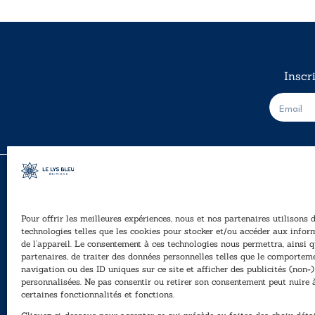
Inscr
E
-
m
a
i
l
*
Pour offrir les meilleures expériences, nous et nos partenaires utilisons 
A
technologies telles que les cookies pour stocker et/ou accéder aux infor
Ê
de l’appareil. Le consentement à ces technologies nous permettra, ainsi q
40, rue du Louvre 75001 Paris
partenaires, de traiter des données personnelles telles que le comportem
01 76 50 38 88
navigation ou des ID uniques sur ce site et afficher des publicités (non-)
personnalisées. Ne pas consentir ou retirer son consentement peut nuire 
P
Horaires du standard
certaines fonctionnalités et fonctions.
e
De mardi à vendredi :