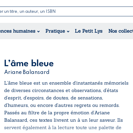
Nouvelles & Contes
Poésie
ance
Jeunesse
ences humaines
Pratique
Le Petit Lys
Nos collec
Théâtre
ique
orique
ional
L’âme bleue
Ariane Balansard
L’âme bleue
est un ensemble d’instantanés mémoriels
de diverses circonstances et observations, d’états
d’esprit, d’espoirs, de doutes, de sensations,
d’humeurs, ou encore d’autres regrets ou remords.
Passés au filtre de la propre émotion d’Ariane
Balansard, ces textes livrent un à un leur saveur. Ils
servent également à la lecture toute une palette de