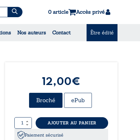
0 article
Accès privé
tions
Nos auteurs
Contact
Être édité
CONSULTEZ NOS
MEILLEURES VENTES
12,00€
Broché
ePub
quantité
AJOUTER AU PANIER
de
L’âme
Paiement sécurisé