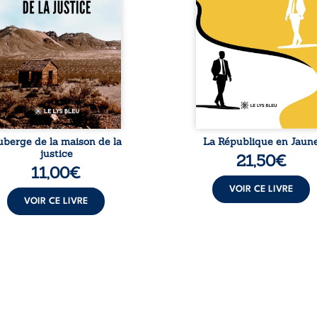
fenseur des droits
couple de Noirs. Très vi
umains et de
l’événement attire les mé
ndépendance judiciaire, il
internationaux et transf
it sa carrière de trente-
le bébé blanc en une fig
atre ans brutalement
emblématique sacr
isée par une révocation
investie, selon certains, d
itraire en 2009, plongeant
mission salvatri
 vie dans un chaos
Cependant, sous couvert de
matériel et moral. À ...
uberge de la maison de la
La République en Jaun
justice
21,50
€
11,00
€
VOIR CE LIVRE
VOIR CE LIVRE