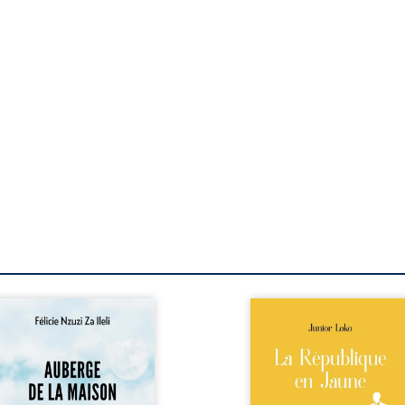
berge de la maison de la
En République Fédérale
stice est un récit-
Congo, la naissance
moignage consacré au
jumeaux de races différe
rcours exemplaire de
bouleverse l’ordre établ
ala Zi Nkuaku Lema Félix.
Senior est Noir et Junior
gistrat intègre, fervent
Blanc, bien que nés d