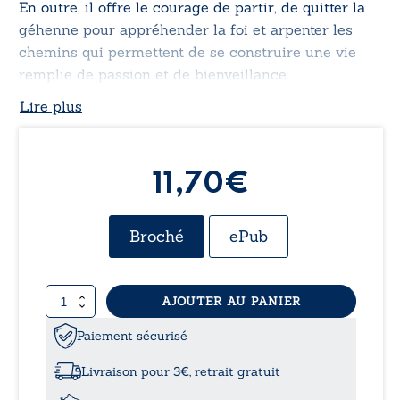
En outre, il offre le courage de partir, de quitter la
géhenne pour appréhender la foi et arpenter les
chemins qui permettent de se construire une vie
remplie de passion et de bienveillance.
Lire plus
11,70€
Broché
ePub
quantité
AJOUTER AU PANIER
de
La
Paiement sécurisé
poésie
des
Livraison pour 3€, retrait gratuit
étoiles