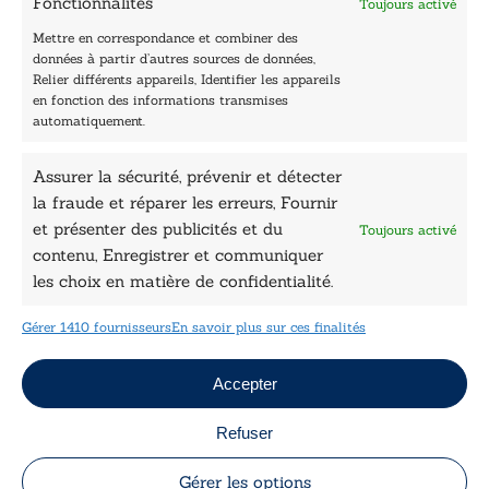
Fonctionnalités
Toujours activé
Les Plumes du Lys Bleu
Prix sciences humaines et sociales
Mettre en correspondance et combiner des
Nos collections
données à partir d’autres sources de données,
Nos auteurs
Relier différents appareils, Identifier les appareils
Catalogue
en fonction des informations transmises
automatiquement.
Littérature
Essai & docs
Assurer la sécurité, prévenir et détecter
Sciences humaines
Pratique
la fraude et réparer les erreurs, Fournir
Le Petit Lys
et présenter des publicités et du
Toujours activé
Données légales
contenu, Enregistrer et communiquer
les choix en matière de confidentialité.
Conditions Générales de vente
Déclaration de confidentialité
Gérer 1410 fournisseurs
En savoir plus sur ces finalités
Politique de cookies
Mentions légales
Jeux concours
Accepter
Refuser
Copyright © 2026 Le Lys Bleu Éditions tous droits
réservés
Gérer les options