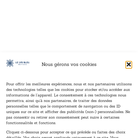
VOIR CE LIVRE
VOIR CE LIVRE
VOIR CE LIVRE
VOIR CE LIVRE
VOIR CE LIVRE
VOIR CE LIVRE
VOIR CE LIVRE
VOIR CE LIVRE
VOIR CE LIVRE
VOIR CE LIVRE
VOIR CE LIVRE
VOIR CE LIVRE
VOIR CE LIVRE
VOIR CE LIVRE
VOIR CE LIVRE
VOIR CE LIVRE
VOIR CE LIVRE
VOIR CE LIVRE
VOIR CE LIVRE
VOIR CE LIVRE
VOIR CE LIVRE
VOIR CE LIVRE
VOIR CE LIVRE
VOIR CE LIVRE
VOIR CE LIVRE
VOIR CE LIVRE
VOIR CE LIVRE
VOIR CE LIVRE
VOIR CE LIVRE
VOIR CE LIVRE
VOIR CE LIVRE
VOIR CE LIVRE
Nous gérons vos cookies
Pour offrir les meilleures expériences, nous et nos partenaires utilisons
des technologies telles que les cookies pour stocker et/ou accéder aux
informations de l’appareil. Le consentement à ces technologies nous
Inscription à la newsletter
permettra, ainsi qu’à nos partenaires, de traiter des données
Inscrivez-vous à notre newsletter et recevez nos
personnelles telles que le comportement de navigation ou des ID
uniques sur ce site et afficher des publicités (non-) personnalisées. Ne
dernières nouvelles.
pas consentir ou retirer son consentement peut nuire à certaines
E
E
fonctionnalités et fonctions.
-
-
Cliquez ci-dessous pour accepter ce qui précède ou faites des choix
m
m
détaillés. Vos choix seront appliqués uniquement à ce site. Vous