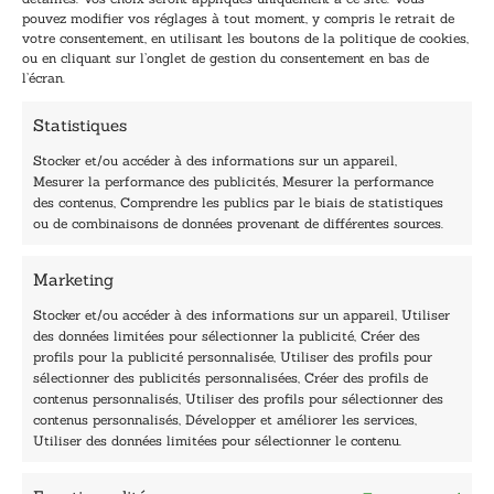
a
a
pouvez modifier vos réglages à tout moment, y compris le retrait de
TENEZ-MOI AU COURANT !
i
i
votre consentement, en utilisant les boutons de la politique de cookies,
l
l
ou en cliquant sur l’onglet de gestion du consentement en bas de
*
E
l’écran.
-
m
Statistiques
a
i
Stocker et/ou accéder à des informations sur un appareil,
l
Mesurer la performance des publicités, Mesurer la performance
E
des contenus, Comprendre les publics par le biais de statistiques
-
40, rue du Louvre 75001 Paris
ou de combinaisons de données provenant de différentes sources.
m
01 76 50 38 88
a
i
Marketing
Horaires du standard
l
De mardi à vendredi :
Stocker et/ou accéder à des informations sur un appareil, Utiliser
des données limitées pour sélectionner la publicité, Créer des
9h - 12h et 13h30 - 16h30
profils pour la publicité personnalisée, Utiliser des profils pour
Lundi, samedi et dimanche : fermé
sélectionner des publicités personnalisées, Créer des profils de
Navigation
contenus personnalisés, Utiliser des profils pour sélectionner des
contenus personnalisés, Développer et améliorer les services,
Accueil
Utiliser des données limitées pour sélectionner le contenu.
Être édité
Contactez-nous