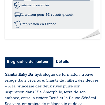
de
Chants
Paiement sécurisé
du
milieu
Livraison pour 3€, retrait gratuit
des
fleuves
Impression en France
-
À
la
princesse
des
deux
rives
Biographie de l'auteur
Détails
Samba Raby Ba
, hydrologue de formation, trouve
refuge dans l’écriture.
Chants du milieu des fleuves
– À la princesse des deux rives
puise son
inspiration dans l’île Amorphile, terre de son
enfance, entre la rivière Doué et le fleuve Sénégal.
Ses vers, empreints de mélancolie et de sa