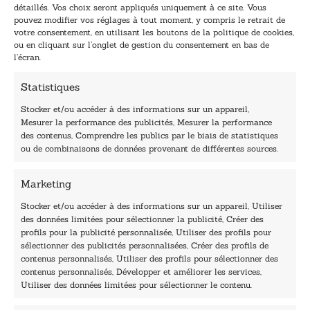
détaillés. Vos choix seront appliqués uniquement à ce site. Vous
a
a
pouvez modifier vos réglages à tout moment, y compris le retrait de
TENEZ-MOI AU COURANT !
i
i
votre consentement, en utilisant les boutons de la politique de cookies,
l
l
ou en cliquant sur l’onglet de gestion du consentement en bas de
*
E
l’écran.
-
m
Statistiques
a
i
Stocker et/ou accéder à des informations sur un appareil,
l
Mesurer la performance des publicités, Mesurer la performance
*
des contenus, Comprendre les publics par le biais de statistiques
40, rue du Louvre 75001 Paris
ou de combinaisons de données provenant de différentes sources.
01 76 50 38 88
Marketing
Horaires du standard
De mardi à vendredi :
Stocker et/ou accéder à des informations sur un appareil, Utiliser
des données limitées pour sélectionner la publicité, Créer des
9h - 12h et 13h30 - 16h30
profils pour la publicité personnalisée, Utiliser des profils pour
Lundi, samedi et dimanche : fermé
sélectionner des publicités personnalisées, Créer des profils de
Navigation
contenus personnalisés, Utiliser des profils pour sélectionner des
contenus personnalisés, Développer et améliorer les services,
Accueil
Utiliser des données limitées pour sélectionner le contenu.
Être édité