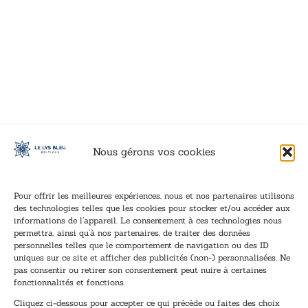
VOIR CE LIVRE
VOIR CE LIVRE
VOIR CE LIVRE
VOIR CE LIVRE
VOIR CE LIVRE
VOIR CE LIVRE
VOIR CE LIVRE
VOIR CE LIVRE
VOIR CE LIVRE
VOIR CE LIVRE
VOIR CE LIVRE
VOIR CE LIVRE
VOIR CE LIVRE
VOIR CE LIVRE
VOIR CE LIVRE
VOIR CE LIVRE
VOIR CE LIVRE
VOIR CE LIVRE
VOIR CE LIVRE
VOIR CE LIVRE
VOIR CE LIVRE
VOIR CE LIVRE
VOIR CE LIVRE
VOIR CE LIVRE
VOIR CE LIVRE
VOIR CE LIVRE
VOIR CE LIVRE
VOIR CE LIVRE
VOIR CE LIVRE
VOIR CE LIVRE
VOIR CE LIVRE
VOIR CE LIVRE
Nous gérons vos cookies
Pour offrir les meilleures expériences, nous et nos partenaires utilisons
des technologies telles que les cookies pour stocker et/ou accéder aux
informations de l’appareil. Le consentement à ces technologies nous
Inscription à la newsletter
permettra, ainsi qu’à nos partenaires, de traiter des données
Inscrivez-vous à notre newsletter et recevez nos
personnelles telles que le comportement de navigation ou des ID
uniques sur ce site et afficher des publicités (non-) personnalisées. Ne
dernières nouvelles.
pas consentir ou retirer son consentement peut nuire à certaines
E
E
fonctionnalités et fonctions.
-
-
Cliquez ci-dessous pour accepter ce qui précède ou faites des choix
m
m