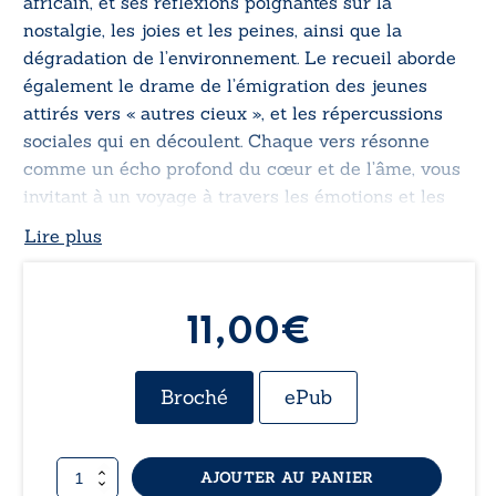
africain, et ses réflexions poignantes sur la
nostalgie, les joies et les peines, ainsi que la
dégradation de l’environnement. Le recueil aborde
également le drame de l’émigration des jeunes
attirés vers « autres cieux », et les répercussions
sociales qui en découlent. Chaque vers résonne
comme un écho profond du cœur et de l’âme, vous
invitant à un voyage à travers les émotions et les
cultures.
Lire plus
11,00€
Broché
ePub
quantité
AJOUTER AU PANIER