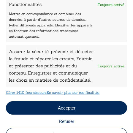
Contactez-nous
Fonctionnalités
Toujours activé
Les Plumes du Lys Bleu
Prix sciences humaines et sociales
Mettre en correspondance et combiner des
Nos collections
données à partir d’autres sources de données,
Nos auteurs
Relier différents appareils, Identifier les appareils
Catalogue
en fonction des informations transmises
automatiquement.
Littérature
Essai & docs
Assurer la sécurité, prévenir et détecter
Sciences humaines
Pratique
la fraude et réparer les erreurs, Fournir
Le Petit Lys
et présenter des publicités et du
Toujours activé
Données légales
contenu, Enregistrer et communiquer
les choix en matière de confidentialité.
Conditions Générales de vente
Déclaration de confidentialité
Gérer 1410 fournisseurs
En savoir plus sur ces finalités
Politique de cookies
Mentions légales
Jeux concours
Accepter
Refuser
Copyright © 2026 Le Lys Bleu Éditions tous droits
réservés