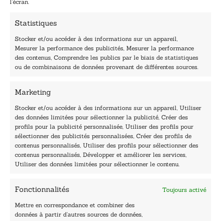
l’écran.
-
m
Statistiques
a
i
Stocker et/ou accéder à des informations sur un appareil,
l
Mesurer la performance des publicités, Mesurer la performance
E
des contenus, Comprendre les publics par le biais de statistiques
-
40, rue du Louvre 75001 Paris
ou de combinaisons de données provenant de différentes sources.
m
01 76 50 38 88
a
i
Marketing
Horaires du standard
l
De mardi à vendredi :
Stocker et/ou accéder à des informations sur un appareil, Utiliser
des données limitées pour sélectionner la publicité, Créer des
9h - 12h et 13h30 - 16h30
profils pour la publicité personnalisée, Utiliser des profils pour
Lundi, samedi et dimanche : fermé
sélectionner des publicités personnalisées, Créer des profils de
Navigation
contenus personnalisés, Utiliser des profils pour sélectionner des
contenus personnalisés, Développer et améliorer les services,
Accueil
Utiliser des données limitées pour sélectionner le contenu.
Être édité
Contactez-nous
Fonctionnalités
Toujours activé
Les Plumes du Lys Bleu
Prix sciences humaines et sociales
Mettre en correspondance et combiner des
Nos collections
données à partir d’autres sources de données,
Nos auteurs