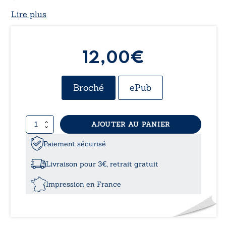
Lire plus
12,00€
Broché
ePub
quantité
AJOUTER AU PANIER
de
À
Paiement sécurisé
mes
âmes
Livraison pour 3€, retrait gratuit
essentielles
Saison
Impression en France
de
mes
amours