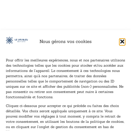
VOIR CE LIVRE
VOIR CE LIVRE
VOIR CE LIVRE
VOIR CE LIVRE
VOIR CE LIVRE
VOIR CE LIVRE
VOIR CE LIVRE
VOIR CE LIVRE
VOIR CE LIVRE
VOIR CE LIVRE
VOIR CE LIVRE
VOIR CE LIVRE
VOIR CE LIVRE
VOIR CE LIVRE
VOIR CE LIVRE
VOIR CE LIVRE
VOIR CE LIVRE
VOIR CE LIVRE
VOIR CE LIVRE
VOIR CE LIVRE
VOIR CE LIVRE
VOIR CE LIVRE
VOIR CE LIVRE
VOIR CE LIVRE
VOIR CE LIVRE
VOIR CE LIVRE
VOIR CE LIVRE
VOIR CE LIVRE
VOIR CE LIVRE
VOIR CE LIVRE
VOIR CE LIVRE
VOIR CE LIVRE
Nous gérons vos cookies
Pour offrir les meilleures expériences, nous et nos partenaires utilisons
des technologies telles que les cookies pour stocker et/ou accéder aux
informations de l’appareil. Le consentement à ces technologies nous
Inscription à la newsletter
permettra, ainsi qu’à nos partenaires, de traiter des données
Inscrivez-vous à notre newsletter et recevez nos
personnelles telles que le comportement de navigation ou des ID
uniques sur ce site et afficher des publicités (non-) personnalisées. Ne
dernières nouvelles.
pas consentir ou retirer son consentement peut nuire à certaines
E
E
fonctionnalités et fonctions.
-
-
Cliquez ci-dessous pour accepter ce qui précède ou faites des choix
m
m
détaillés. Vos choix seront appliqués uniquement à ce site. Vous
a
a
pouvez modifier vos réglages à tout moment, y compris le retrait de
TENEZ-MOI AU COURANT !
i
i
votre consentement, en utilisant les boutons de la politique de cookies,
l
l
ou en cliquant sur l’onglet de gestion du consentement en bas de
*
E