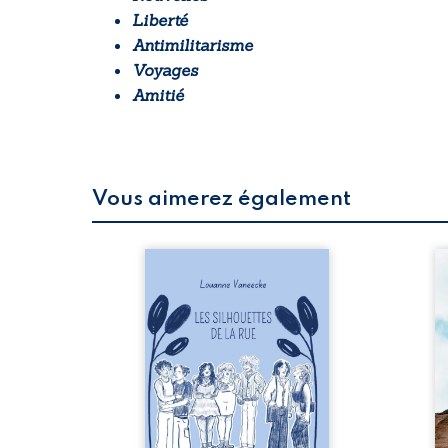
Liberté
Antimilitarisme
Voyages
Amitié
Vous aimerez également
 refus.
Les silhouettes de la rue
Au
d’une
donne la parole à six
ju
. Entre
personnages ordinaires,
té
on ne
traversés par des pensées,
pa
amours
des émotions et des silences
Mb
 corps
qui pourraient appartenir à
Ma
s liens
chacun de nous. À travers
dé
uvrage
leurs parcours, ce roman
h
eux qui
invite à porter un regard
l’i
p vrai,
différent sur celles et ceux
vo
est une
qui nous entourent, à deviner
qu