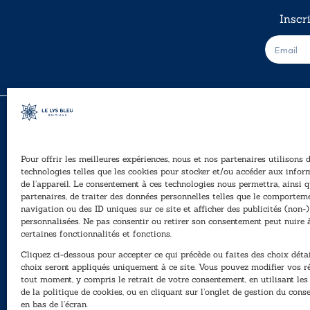
Inscr
E
-
m
a
i
l
*
Pour offrir les meilleures expériences, nous et nos partenaires utilisons 
A
technologies telles que les cookies pour stocker et/ou accéder aux infor
Ê
de l’appareil. Le consentement à ces technologies nous permettra, ainsi q
40, rue du Louvre 75001 Paris
partenaires, de traiter des données personnelles telles que le comportem
01 76 50 38 88
navigation ou des ID uniques sur ce site et afficher des publicités (non-)
personnalisées. Ne pas consentir ou retirer son consentement peut nuire 
P
Horaires du standard
certaines fonctionnalités et fonctions.
e
De mardi à vendredi :
Cliquez ci-dessous pour accepter ce qui précède ou faites des choix détai
N
9h - 12h et 13h30 - 16h30
choix seront appliqués uniquement à ce site. Vous pouvez modifier vos r
tout moment, y compris le retrait de votre consentement, en utilisant le
Lundi, samedi et dimanche : fermé
de la politique de cookies, ou en cliquant sur l’onglet de gestion du con
en bas de l’écran.