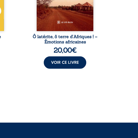
’une
Thomas Sankara, Hamadoun
un équ
ce.
Dicko, le Vieux Biokou –
Puis v
 ...
l’auteur partage des
leur
instantanés ...
e
Ô latérite, ô terre d’Afriques ! –
L
Émotions africaines
20,00
€
VOIR CE LIVRE