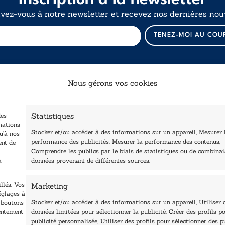
ivez-vous à notre newsletter et recevez nos dernières nouv
E
TENEZ-MOI AU COU
-
m
a
i
l
Nous gérons vos cookies
E
-
Catalogue
Navigation
m
a
Statistiques
des
ccueil
i
Littérature
mations
Stocker et/ou accéder à des informations sur un appareil, Mesurer 
tre édité
l
u’à nos
Essai & docs
performance des publicités, Mesurer la performance des contenus,
ent de
*
Contactez-nous
Comprendre les publics par le biais de statistiques ou de combina
Sciences humaines
Les Plumes du Lys Bleu
à
données provenant de différentes sources.
rix sciences humaines
Pratique
t sociales
Le Petit Lys
llés. Vos
Marketing
os collections
églages à
Nos auteurs
Stocker et/ou accéder à des informations sur un appareil, Utiliser 
s boutons
sentement
données limitées pour sélectionner la publicité, Créer des profils po
publicité personnalisée, Utiliser des profils pour sélectionner des p