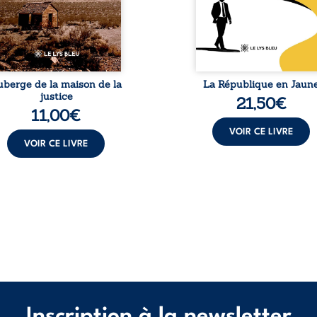
isée par une révocation
investie, selon certains, d
itraire en 2009, plongeant
mission salvatri
 vie dans un chaos
Cependant, sous couvert de
matériel et moral. À ...
uberge de la maison de la
La République en Jaun
justice
21,50
€
11,00
€
VOIR CE LIVRE
VOIR CE LIVRE
Inscription à la newsletter