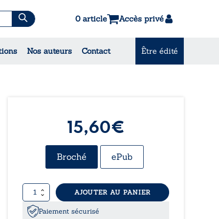
0 article
Accès privé
tions
Nos auteurs
Contact
Être édité
CONSULTEZ NOS
MEILLEURES VENTES
15,60€
Broché
ePub
quantité
AJOUTER AU PANIER
de
Route(s)
Paiement sécurisé