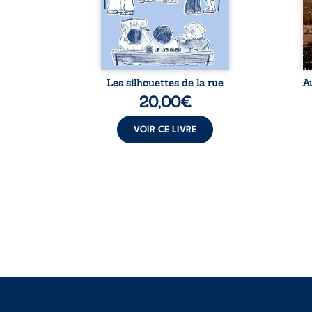
ue nue.
ce qui se cache derrière les
br
me. Une
apparences et à s’ouvrir au
arb
ce pour
fourmillement sensible de
sa
...
notre ...
Les silhouettes de la rue
A
20,00
€
VOIR CE LIVRE