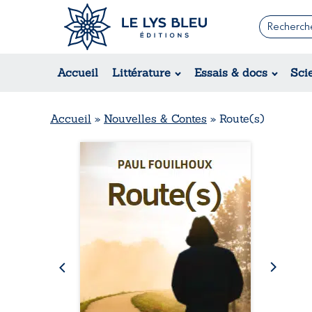
Romans
Contemporain
Rom
Accueil
Littérature
Essais & docs
Sci
Suspense / Thriller / Policier
Érot
Fantastique
Hist
Science-fiction
Rég
Accueil
»
Nouvelles & Contes
»
Route(s)