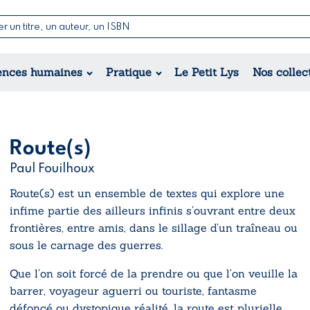
Nouvelles & Contes
Poésie
ance
Jeunesse
ences humaines
Pratique
Le Petit Lys
Nos collec
Théâtre
ique
orique
ional
Route(s)
Paul Fouilhoux
Route(s)
est un ensemble de textes qui explore une
infime partie des ailleurs infinis s’ouvrant entre deux
frontières, entre amis, dans le sillage d’un traîneau ou
sous le carnage des guerres.
Que l’on soit forcé de la prendre ou que l’on veuille la
barrer, voyageur aguerri ou touriste, fantasme
défoncé ou dystopique réalité, la route est plurielle.