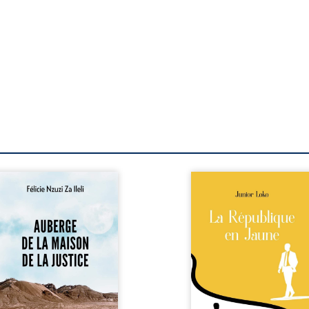
berge de la maison de la
En République Fédérale
stice est un récit-
Congo, la naissance
moignage consacré au
jumeaux de races différe
rcours exemplaire de
bouleverse l’ordre établ
ala Zi Nkuaku Lema Félix.
Senior est Noir et Junior
gistrat intègre, fervent
Blanc, bien que nés d
fenseur des droits
couple de Noirs. Très vi
umains et de
l’événement attire les mé
ndépendance judiciaire, il
internationaux et transf
it sa carrière de trente-
le bébé blanc en une fig
atre ans brutalement
emblématique sacr