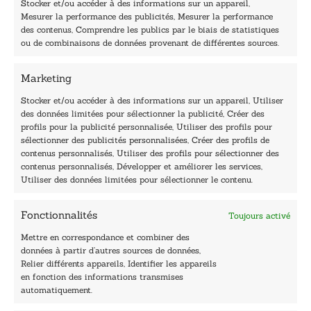
Stocker et/ou accéder à des informations sur un appareil,
l
Mesurer la performance des publicités, Mesurer la performance
E
des contenus, Comprendre les publics par le biais de statistiques
-
40, rue du Louvre 75001 Paris
ou de combinaisons de données provenant de différentes sources.
m
01 76 50 38 88
a
i
Marketing
Horaires du standard
l
De mardi à vendredi :
Stocker et/ou accéder à des informations sur un appareil, Utiliser
des données limitées pour sélectionner la publicité, Créer des
9h - 12h et 13h30 - 16h30
profils pour la publicité personnalisée, Utiliser des profils pour
Lundi, samedi et dimanche : fermé
sélectionner des publicités personnalisées, Créer des profils de
Navigation
contenus personnalisés, Utiliser des profils pour sélectionner des
contenus personnalisés, Développer et améliorer les services,
Accueil
Utiliser des données limitées pour sélectionner le contenu.
Être édité
Contactez-nous
Fonctionnalités
Toujours activé
Les Plumes du Lys Bleu
Prix sciences humaines et sociales
Mettre en correspondance et combiner des
Nos collections
données à partir d’autres sources de données,
Nos auteurs
Relier différents appareils, Identifier les appareils
Catalogue
en fonction des informations transmises
automatiquement.
Littérature