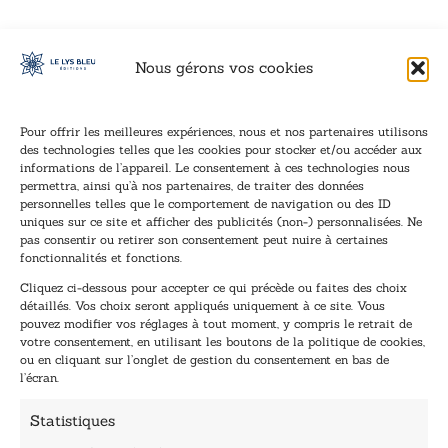
Nous gérons vos cookies
Pour offrir les meilleures expériences, nous et nos partenaires utilisons
des technologies telles que les cookies pour stocker et/ou accéder aux
informations de l’appareil. Le consentement à ces technologies nous
Inscription à la newsletter
permettra, ainsi qu’à nos partenaires, de traiter des données
Inscrivez-vous à notre newsletter et recevez nos
personnelles telles que le comportement de navigation ou des ID
uniques sur ce site et afficher des publicités (non-) personnalisées. Ne
dernières nouvelles.
pas consentir ou retirer son consentement peut nuire à certaines
E
E
fonctionnalités et fonctions.
-
-
Cliquez ci-dessous pour accepter ce qui précède ou faites des choix
m
m
détaillés. Vos choix seront appliqués uniquement à ce site. Vous
a
a
pouvez modifier vos réglages à tout moment, y compris le retrait de
TENEZ-MOI AU COURANT !
i
i
votre consentement, en utilisant les boutons de la politique de cookies,
l
l
ou en cliquant sur l’onglet de gestion du consentement en bas de
*
E
l’écran.
-
m
Statistiques
a
i