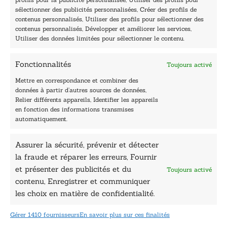
Lundi, samedi et dimanche : fermé
sélectionner des publicités personnalisées, Créer des profils de
Navigation
contenus personnalisés, Utiliser des profils pour sélectionner des
contenus personnalisés, Développer et améliorer les services,
Accueil
Utiliser des données limitées pour sélectionner le contenu.
Être édité
Contactez-nous
Fonctionnalités
Toujours activé
Les Plumes du Lys Bleu
Prix sciences humaines et sociales
Mettre en correspondance et combiner des
Nos collections
données à partir d’autres sources de données,
Nos auteurs
Relier différents appareils, Identifier les appareils
Catalogue
en fonction des informations transmises
automatiquement.
Littérature
Essai & docs
Assurer la sécurité, prévenir et détecter
Sciences humaines
la fraude et réparer les erreurs, Fournir
Pratique
Le Petit Lys
et présenter des publicités et du
Toujours activé
Données légales
contenu, Enregistrer et communiquer
les choix en matière de confidentialité.
Conditions Générales de vente
Déclaration de confidentialité
Gérer 1410 fournisseurs
En savoir plus sur ces finalités
Politique de cookies