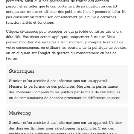
permettra, ainsi qu’à nos partenaires, de traiter des données
Inscrivez-vous à notre newsletter et recevez nos
personnelles telles que le comportement de navigation ou des ID
uniques sur ce site et afficher des publicités (non-) personnalisées. Ne
dernières nouvelles.
pas consentir ou retirer son consentement peut nuire à certaines
E
E
fonctionnalités et fonctions.
-
-
Cliquez ci-dessous pour accepter ce qui précède ou faites des choix
m
m
détaillés. Vos choix seront appliqués uniquement à ce site. Vous
a
a
pouvez modifier vos réglages à tout moment, y compris le retrait de
TENEZ-MOI AU COURANT !
i
i
votre consentement, en utilisant les boutons de la politique de cookies,
l
l
ou en cliquant sur l’onglet de gestion du consentement en bas de
*
E
l’écran.
-
m
Statistiques
a
i
Stocker et/ou accéder à des informations sur un appareil,
l
Mesurer la performance des publicités, Mesurer la performance
E
des contenus, Comprendre les publics par le biais de statistiques
-
40, rue du Louvre 75001 Paris
ou de combinaisons de données provenant de différentes sources.
m
01 76 50 38 88
a
i
Marketing
Horaires du standard
l
De mardi à vendredi :
Stocker et/ou accéder à des informations sur un appareil, Utiliser
des données limitées pour sélectionner la publicité, Créer des
9h - 12h et 13h30 - 16h30
profils pour la publicité personnalisée, Utiliser des profils pour