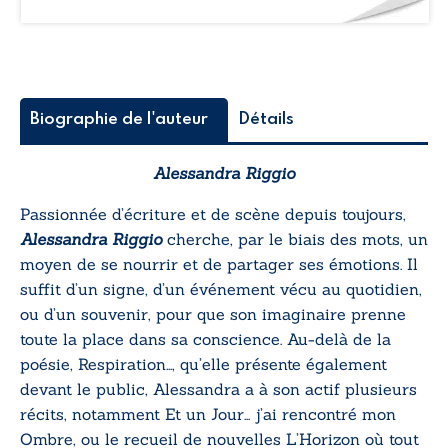
Gourmandises
philosophiques
et
écologiques
»
Biographie de l'auteur
Détails
Alessandra Riggio
Passionnée d’écriture et de scène depuis toujours,
Alessandra Riggio
cherche, par le biais des mots, un
moyen de se nourrir et de partager ses émotions. Il
suffit d’un signe, d’un événement vécu au quotidien,
ou d’un souvenir, pour que son imaginaire prenne
toute la place dans sa conscience. Au-delà de la
poésie,
Respiration…
, qu’elle présente également
devant le public, Alessandra a à son actif plusieurs
récits, notamment
Et un Jour… j’ai rencontré mon
Ombre
, ou le recueil de nouvelles
L’Horizon où tout