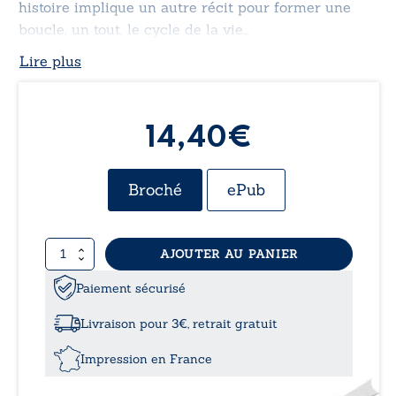
histoire implique un autre récit pour former une
boucle, un tout, le cycle de la vie…
Lire plus
14,40€
Broché
ePub
quantité
AJOUTER AU PANIER
de
Petites
Paiement sécurisé
histoires
«
Livraison pour 3€, retrait gratuit
hasardeuses
»
Impression en France
-
«