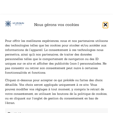
Nous gérons vos cookies
Pour offrir les meilleures expériences, nous et nos partenaires utilisons
des technologies telles que les cookies pour stocker et/ou accéder aux
informations de l’appareil. Le consentement à ces technologies nous
Inscription à la newsletter
permettra, ainsi qu’à nos partenaires, de traiter des données
Inscrivez-vous à notre newsletter et recevez nos
personnelles telles que le comportement de navigation ou des ID
uniques sur ce site et afficher des publicités (non-) personnalisées. Ne
dernières nouvelles.
pas consentir ou retirer son consentement peut nuire à certaines
E
E
fonctionnalités et fonctions.
-
-
Cliquez ci-dessous pour accepter ce qui précède ou faites des choix
m
m
détaillés. Vos choix seront appliqués uniquement à ce site. Vous
a
a
pouvez modifier vos réglages à tout moment, y compris le retrait de
TENEZ-MOI AU COURANT !
i
i
votre consentement, en utilisant les boutons de la politique de cookies,
l
l
ou en cliquant sur l’onglet de gestion du consentement en bas de
*
*
l’écran.
E
-