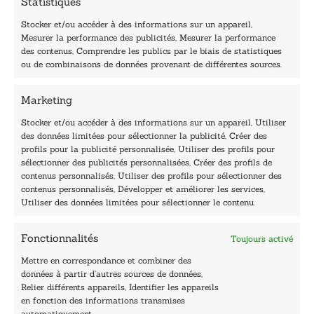
Statistiques
m
a
Stocker et/ou accéder à des informations sur un appareil,
i
Mesurer la performance des publicités, Mesurer la performance
l
des contenus, Comprendre les publics par le biais de statistiques
40, rue du Louvre 75001 Paris
ou de combinaisons de données provenant de différentes sources.
01 76 50 38 88
Marketing
Horaires du standard
De mardi à vendredi :
Stocker et/ou accéder à des informations sur un appareil, Utiliser
des données limitées pour sélectionner la publicité, Créer des
9h - 12h et 13h30 - 16h30
profils pour la publicité personnalisée, Utiliser des profils pour
Lundi, samedi et dimanche : fermé
sélectionner des publicités personnalisées, Créer des profils de
Navigation
contenus personnalisés, Utiliser des profils pour sélectionner des
contenus personnalisés, Développer et améliorer les services,
Accueil
Utiliser des données limitées pour sélectionner le contenu.
Être édité
Contactez-nous
Fonctionnalités
Toujours activé
Les Plumes du Lys Bleu
Prix sciences humaines et sociales
Mettre en correspondance et combiner des
Nos collections
données à partir d’autres sources de données,
Nos auteurs
Relier différents appareils, Identifier les appareils
Catalogue
en fonction des informations transmises
automatiquement.