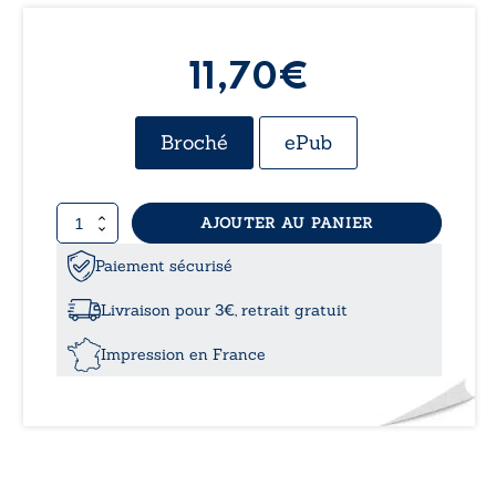
11,70€
Broché
ePub
quantité
AJOUTER AU PANIER
de
Les
Paiement sécurisé
riches
heures
Livraison pour 3€, retrait gratuit
de
nos
Impression en France
vies