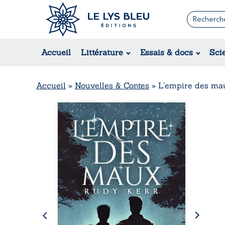
Romans
Contemporain
Rom
Accueil
Littérature
Essais & docs
Sci
Suspense / Thriller / Policier
Érot
Fantastique
Hist
Science-fiction
Rég
Accueil
»
Nouvelles & Contes
»
L’empire des ma