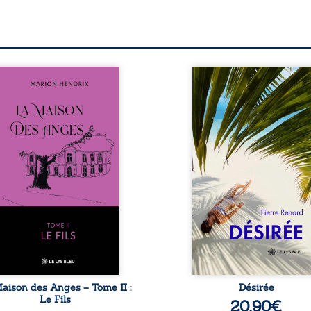
s sommes en 1979, soit 15
Au réveil, Pierre, je
s après le décès du
retraité, découvre qu’il
riarche Anatole-Eustache.
devenu une séduisa
 famille devra affronter
femme métissée de tre
n seulement un inconnu
ans. À peine a-t-il comm
i rôde autour du domaine
à apprivoiser ce nouv
 dont Firmin, le fidèle
corps qu’Ange surgit dan
jordome, redoute les
vie et fait vaciller toutes
ites, le passé encombrant
certitudes. Entre e
Anatole-Eustache, la
l’attirance est immédia
lédiction familiale, mais
brûlante jusqu’à ce qu
ssi la toute-puissance de
secret familial fasse pl
uthier. Mais comment
l’impensable : et s’ils éta
mpter cet enfant avant
demi-frère et
qu’il ...
aison des Anges – Tome II :
Désirée
Le Fils
20,90
€