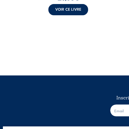
VOIR CE LIVRE
Inscr
E
-
m
a
i