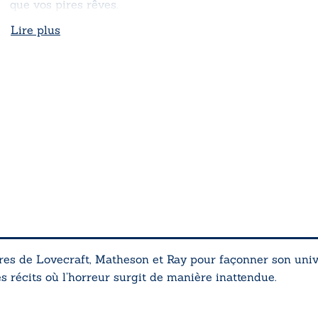
que vos pires rêves.
Lire plus
es de Lovecraft, Matheson et Ray pour façonner son univer
es récits où l’horreur surgit de manière inattendue.