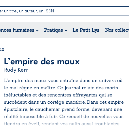
Nouvelles & Contes
Poésie
ance
Jeunesse
ences humaines
Pratique
Le Petit Lys
Nos collec
Théâtre
ique
orique
ional
ux
L’empire des maux
Rudy Kerr
L’empire des maux
vous entraîne dans un univers où
le mal règne en maître. Ce journal relate des morts
inéluctables et des rencontres effrayantes qui se
succèdent dans un cortège macabre. Dans cet empire
épistolaire, le cauchemar prend forme, devenant une
réalité impossible à fuir. Ce recueil de nouvelles vous
tiendra en éveil, rendant vos nuits aussi troublantes