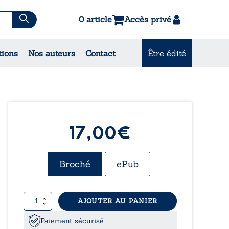
0 article
Accès privé
tions
Nos auteurs
Contact
Être édité
CONSULTEZ NOS
MEILLEURES VENTES
17,00€
Broché
ePub
quantité
AJOUTER AU PANIER
de
L’empire
Paiement sécurisé