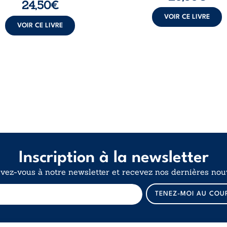
24,50
€
VOIR CE LIVRE
VOIR CE LIVRE
Inscription à la newsletter
ivez-vous à notre newsletter et recevez nos dernières nouv
E
TENEZ-MOI AU COU
-
m
a
i