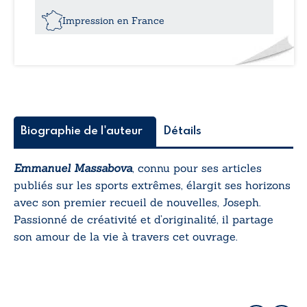
vie,
l’amour,
Impression en France
l’aventure,
l’espoir
et
quelques
robots...
Biographie de l'auteur
Détails
Emmanuel Massabova
, connu pour ses articles
publiés sur les sports extrêmes, élargit ses horizons
avec son premier recueil de nouvelles,
Joseph
.
Passionné de créativité et d’originalité, il partage
son amour de la vie à travers cet ouvrage.