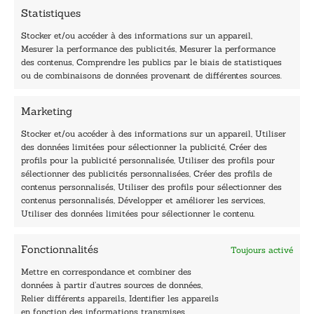
m
Statistiques
a
i
Stocker et/ou accéder à des informations sur un appareil,
l
Mesurer la performance des publicités, Mesurer la performance
E
des contenus, Comprendre les publics par le biais de statistiques
-
40, rue du Louvre 75001 Paris
ou de combinaisons de données provenant de différentes sources.
m
01 76 50 38 88
a
Marketing
i
Horaires du standard
l
De mardi à vendredi :
Stocker et/ou accéder à des informations sur un appareil, Utiliser
des données limitées pour sélectionner la publicité, Créer des
9h - 12h et 13h30 - 16h30
profils pour la publicité personnalisée, Utiliser des profils pour
Lundi, samedi et dimanche : fermé
sélectionner des publicités personnalisées, Créer des profils de
Navigation
contenus personnalisés, Utiliser des profils pour sélectionner des
contenus personnalisés, Développer et améliorer les services,
Accueil
Utiliser des données limitées pour sélectionner le contenu.
Être édité
Contactez-nous
Fonctionnalités
Toujours activé
Les Plumes du Lys Bleu
Prix sciences humaines et sociales
Mettre en correspondance et combiner des
Nos collections
données à partir d’autres sources de données,
Nos auteurs
Relier différents appareils, Identifier les appareils
Catalogue
en fonction des informations transmises