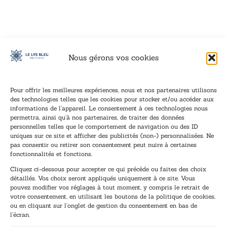
VOIR CE LIVRE
VOIR CE LIVRE
VOIR CE LIVRE
VOIR CE LIVRE
VOIR CE LIVRE
VOIR CE LIVRE
VOIR CE LIVRE
VOIR CE LIVRE
VOIR CE LIVRE
VOIR CE LIVRE
VOIR CE LIVRE
VOIR CE LIVRE
VOIR CE LIVRE
VOIR CE LIVRE
VOIR CE LIVRE
VOIR CE LIVRE
VOIR CE LIVRE
VOIR CE LIVRE
VOIR CE LIVRE
VOIR CE LIVRE
VOIR CE LIVRE
VOIR CE LIVRE
VOIR CE LIVRE
VOIR CE LIVRE
VOIR CE LIVRE
VOIR CE LIVRE
VOIR CE LIVRE
VOIR CE LIVRE
VOIR CE LIVRE
VOIR CE LIVRE
VOIR CE LIVRE
VOIR CE LIVRE
Nous gérons vos cookies
Pour offrir les meilleures expériences, nous et nos partenaires utilisons
des technologies telles que les cookies pour stocker et/ou accéder aux
informations de l’appareil. Le consentement à ces technologies nous
Inscription à la newsletter
permettra, ainsi qu’à nos partenaires, de traiter des données
Inscrivez-vous à notre newsletter et recevez nos
personnelles telles que le comportement de navigation ou des ID
uniques sur ce site et afficher des publicités (non-) personnalisées. Ne
dernières nouvelles.
pas consentir ou retirer son consentement peut nuire à certaines
E
E
fonctionnalités et fonctions.
-
-
Cliquez ci-dessous pour accepter ce qui précède ou faites des choix
m
m
détaillés. Vos choix seront appliqués uniquement à ce site. Vous
a
a
pouvez modifier vos réglages à tout moment, y compris le retrait de
TENEZ-MOI AU COURANT !
i
i
votre consentement, en utilisant les boutons de la politique de cookies,
l
l
ou en cliquant sur l’onglet de gestion du consentement en bas de
*
E
l’écran.
-