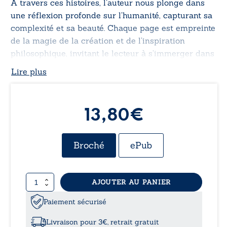
À travers ces histoires, l’auteur nous plonge dans
une réflexion profonde sur l’humanité, capturant sa
complexité et sa beauté. Chaque page est empreinte
de la magie de la création et de l’inspiration
philosophique, invitant le lecteur à s’immerger dans
les méandres de l’imagination et peut-être même à
Lire plus
désigner parmi les personnages tels que Bernard,
Joseph, Marin, James ou Victor, celui qui incarne
véritablement le héros de ces aventures.
13,80€
Broché
ePub
quantité
AJOUTER AU PANIER
de
Joseph
Paiement sécurisé
-
La
Livraison pour 3€, retrait gratuit