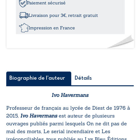
Il
Paiement sécurisé
n'y
a
Livraison pour 3€, retrait gratuit
que
l'école
Impression en France
buissonnière
qui
développe
la
créativité
Biographie de l'auteur
Détails
Ivo Havermans
Professeur de français au lycée de Diest de 1976 à
2015,
Ivo Havermans
est auteur de plusieurs
ouvrages publiés parmi lesquels
On ne dit pas de
mal des morts,
Le serial incendiaire
et
Les
irréconciliables
, tous publiés au Lys Bleu Éditions.