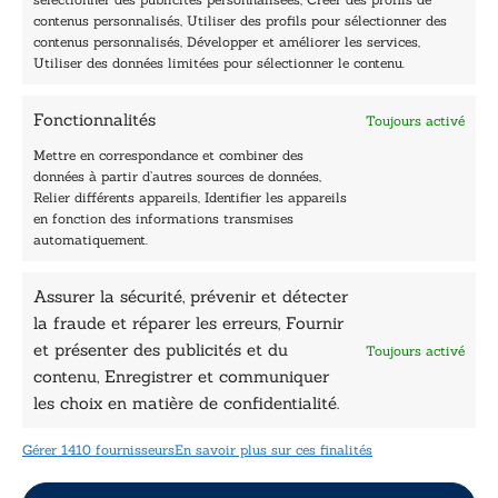
Navigation
contenus personnalisés, Utiliser des profils pour sélectionner des
contenus personnalisés, Développer et améliorer les services,
Accueil
Utiliser des données limitées pour sélectionner le contenu.
Être édité
Contactez-nous
Fonctionnalités
Toujours activé
Les Plumes du Lys Bleu
Prix sciences humaines et sociales
Mettre en correspondance et combiner des
Nos collections
données à partir d’autres sources de données,
Nos auteurs
Relier différents appareils, Identifier les appareils
Catalogue
en fonction des informations transmises
automatiquement.
Littérature
Essai & docs
Assurer la sécurité, prévenir et détecter
Sciences humaines
la fraude et réparer les erreurs, Fournir
Pratique
Le Petit Lys
et présenter des publicités et du
Toujours activé
Données légales
contenu, Enregistrer et communiquer
les choix en matière de confidentialité.
Conditions Générales de vente
Déclaration de confidentialité
Gérer 1410 fournisseurs
En savoir plus sur ces finalités
Politique de cookies
Mentions légales