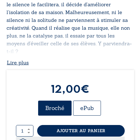
le silence le facilitera, il décide d’améliorer
l’isolation de sa maison. Malheureusement, ni le
silence ni la solitude ne parviennent à stimuler sa
créativité. Quand il réalise que la musique, elle non
plus, ne la catalyse pas, il essaie par tous les
moyens d’éveiller celle de ses élèves. Y parviendra-
t-il ?
Lire plus
12,00€
Broché
ePub
quantité
AJOUTER AU PANIER
de