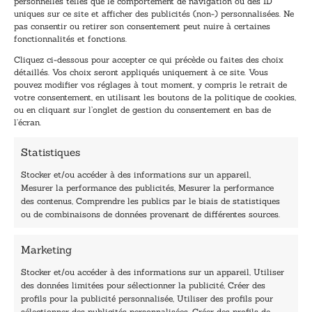
personnelles telles que le comportement de navigation ou des ID
uniques sur ce site et afficher des publicités (non-) personnalisées. Ne
dernières nouvelles.
pas consentir ou retirer son consentement peut nuire à certaines
E
E
fonctionnalités et fonctions.
-
-
Cliquez ci-dessous pour accepter ce qui précède ou faites des choix
m
m
détaillés. Vos choix seront appliqués uniquement à ce site. Vous
a
a
pouvez modifier vos réglages à tout moment, y compris le retrait de
TENEZ-MOI AU COURANT !
i
i
votre consentement, en utilisant les boutons de la politique de cookies,
l
l
ou en cliquant sur l’onglet de gestion du consentement en bas de
*
E
l’écran.
-
m
Statistiques
a
i
Stocker et/ou accéder à des informations sur un appareil,
l
Mesurer la performance des publicités, Mesurer la performance
E
des contenus, Comprendre les publics par le biais de statistiques
-
40, rue du Louvre 75001 Paris
ou de combinaisons de données provenant de différentes sources.
m
01 76 50 38 88
a
Marketing
i
Horaires du standard
l
De mardi à vendredi :
Stocker et/ou accéder à des informations sur un appareil, Utiliser
des données limitées pour sélectionner la publicité, Créer des
9h - 12h et 13h30 - 16h30
profils pour la publicité personnalisée, Utiliser des profils pour
Lundi, samedi et dimanche : fermé
sélectionner des publicités personnalisées, Créer des profils de