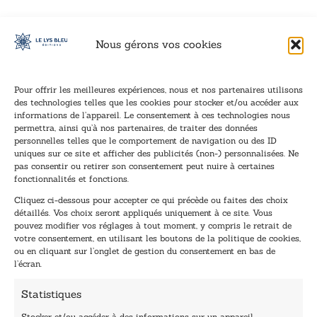
Nous gérons vos cookies
Pour offrir les meilleures expériences, nous et nos partenaires utilisons
des technologies telles que les cookies pour stocker et/ou accéder aux
informations de l’appareil. Le consentement à ces technologies nous
Inscription à la newsletter
permettra, ainsi qu’à nos partenaires, de traiter des données
Inscrivez-vous à notre newsletter et recevez nos
personnelles telles que le comportement de navigation ou des ID
uniques sur ce site et afficher des publicités (non-) personnalisées. Ne
dernières nouvelles.
pas consentir ou retirer son consentement peut nuire à certaines
E
E
fonctionnalités et fonctions.
-
-
Cliquez ci-dessous pour accepter ce qui précède ou faites des choix
m
m
détaillés. Vos choix seront appliqués uniquement à ce site. Vous
a
a
pouvez modifier vos réglages à tout moment, y compris le retrait de
TENEZ-MOI AU COURANT !
i
i
votre consentement, en utilisant les boutons de la politique de cookies,
l
l
ou en cliquant sur l’onglet de gestion du consentement en bas de
*
E
l’écran.
-
m
Statistiques
a
i
Stocker et/ou accéder à des informations sur un appareil,