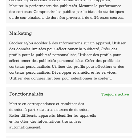
l
Mesurer la performance des publicités, Mesurer la performance
E
des contenus, Comprendre les publics par le biais de statistiques
-
40, rue du Louvre 75001 Paris
ou de combinaisons de données provenant de différentes sources.
m
01 76 50 38 88
a
i
Marketing
Horaires du standard
l
De mardi à vendredi :
Stocker et/ou accéder à des informations sur un appareil, Utiliser
des données limitées pour sélectionner la publicité, Créer des
9h - 12h et 13h30 - 16h30
profils pour la publicité personnalisée, Utiliser des profils pour
Lundi, samedi et dimanche : fermé
sélectionner des publicités personnalisées, Créer des profils de
Navigation
contenus personnalisés, Utiliser des profils pour sélectionner des
contenus personnalisés, Développer et améliorer les services,
Accueil
Utiliser des données limitées pour sélectionner le contenu.
Être édité
Contactez-nous
Fonctionnalités
Toujours activé
Les Plumes du Lys Bleu
Prix sciences humaines et sociales
Mettre en correspondance et combiner des
Nos collections
données à partir d’autres sources de données,
Nos auteurs
Relier différents appareils, Identifier les appareils
Catalogue
en fonction des informations transmises
automatiquement.
Littérature