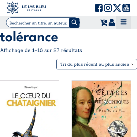
0
tolérance
Trié
Affichage de 1–16 sur 27 résultats
du
plus
récent
au
Ce
Ce
plus
produit
produit
ancien
a
a
plusieurs
plusieurs
variations.
variations.
Les
Les
options
options