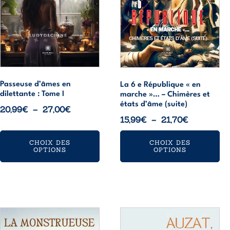
options
options
peuvent
peuvent
être
être
choisies
choisies
sur
sur
la
la
page
page
Passeuse d’âmes en
La 6 e République « en
dilettante : Tome I
marche »… – Chimères et
du
du
états d’âme (suite)
Plage
20,99
€
–
27,00
€
produit
produit
Plage
15,99
€
–
21,70
€
de
de
prix :
CHOIX DES
CHOIX DES
prix :
20,99€
OPTIONS
OPTIONS
15,99€
à
à
27,00€
21,70€
Ce
Ce
produit
produit