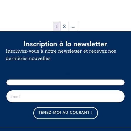
20,60€
1
2
→
Inscription à la newsletter
Inscrivez-vous à notre newsletter et recevez nos
dernières nouvelles.
E-mail
E
-
m
a
TENEZ-MOI AU COURANT !
i
l
*