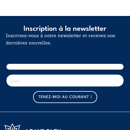
12,00€
Inscription à la newsletter
Inscrivez-vous à notre newsletter et recevez nos
dernières nouvelles.
E-mail
E
-
m
a
TENEZ-MOI AU COURANT !
i
l
*