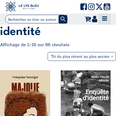
0
identité
Trié
Affichage de 1–16 sur 66 résultats
du
plus
récent
au
Ce
Ce
plus
produit
produit
ancien
a
a
plusieurs
plusieurs
variations.
variations.
Les
Les
options
options