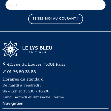
E
E
-
-
m
m
a
a
TENEZ-MOI AU COURANT !
i
i
l
l
*
40, rue du Louvre 75001 Paris
01 76 50 38 88
Horaires du standard
De mardi à vendredi :
9h - 12h et 13h30 - 16h30
Lundi, samedi et dimanche : fermé
Navigation