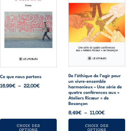
plusieurs
plusieurs
variations.
variations.
Les
Les
options
options
peuvent
peuvent
être
être
choisies
choisies
sur
sur
la
la
page
page
du
du
De l’éthique de l’agir pour
Ce que nous portons
produit
produit
un vivre-ensemble
Plage
16,99
€
–
22,00
€
harmonieux – Une série de
de
quatre conférences aux «
Ateliers Ricœur » de
prix :
Besançon
16,99€
Plage
8,49
€
–
11,00
€
à
de
22,00€
CHOIX DES
CHOIX DES
prix :
OPTIONS
OPTIONS