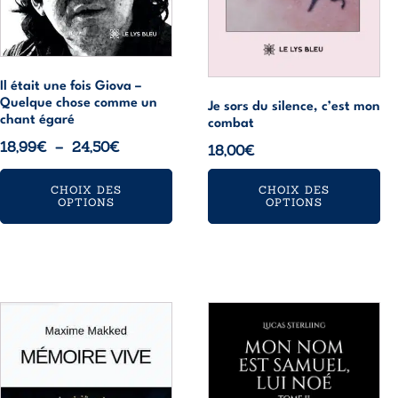
choisies
choisies
sur
sur
la
la
page
page
Il était une fois Giova –
du
du
Quelque chose comme un
Je sors du silence, c’est mon
produit
produit
chant égaré
combat
Plage
18,99
€
–
24,50
€
18,00
€
de
prix :
CHOIX DES
CHOIX DES
OPTIONS
OPTIONS
18,99€
à
24,50€
Ce
Ce
produit
produit
a
a
plusieurs
plusieurs