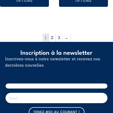
OPTIONS
OPTIONS
8,99€
16,20€
à
12,00€
1
2
3
→
Inscription à la newsletter
Inscrivez-vous à notre newsletter et recevez nos
dernières nouvelles.
E-mail
E
-
m
a
TENEZ-MOI AU COURANT !