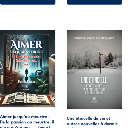
11,99€
16,99€
à
à
16,20€
22,50€
Ce
Ce
produit
produit
a
a
plusieurs
plusieurs
variations.
variations.
Les
Les
options
options
peuvent
peuvent
être
être
choisies
choisies
sur
sur
la
la
Aimer jusqu’au meurtre –
page
page
Une étincelle de vie et
De la passion au meurtre, il
autres nouvelles à dormir
du
du
n’y a qu’un pas… : Tome I