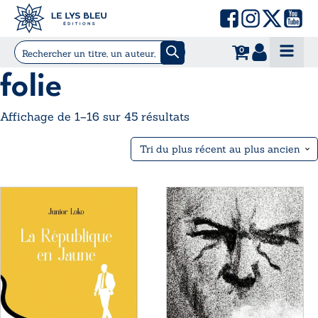
0
folie
Trié
Affichage de 1–16 sur 45 résultats
du
plus
récent
au
Ce
Ce
plus
produit
produit
ancien
a
a
plusieurs
plusieurs
variations.
variations.
Les
Les
options
options