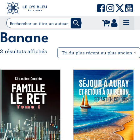
0
Banane
Trié
2 résultats affichés
du
plus
Ce
Ce
récent
produit
produit
au
a
a
plus
plusieurs
plusieurs
ancien
variations.
variations.
Les
Les
options
options
peuvent
peuvent
être
être