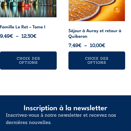
choisies
choisies
sur
sur
la
la
page
page
Famille Le Ret – Tome I
Séjour à Auray et retour à
du
du
Plage
9,49
€
–
12,50
€
Quiberon
produit
produit
de
Plage
7,49
€
–
10,00
€
prix :
de
9,49€
CHOIX DES
CHOIX DES
prix :
OPTIONS
OPTIONS
à
7,49€
12,50€
à
10,00€
Inscription à la newsletter
Inscrivez-vous à notre newsletter et recevez nos
dernières nouvelles.