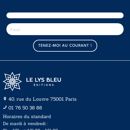
E-mail
E
-
m
a
TENEZ-MOI AU COURANT !
i
l
*
40, rue du Louvre 75001 Paris
01 76 50 38 88
Horaires du standard
De mardi à vendredi :