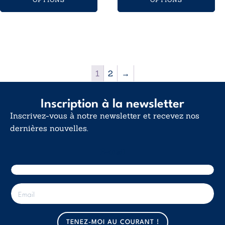
8,99€
18,99€
à
à
12,00€
25,00€
1
2
→
Inscription à la newsletter
Inscrivez-vous à notre newsletter et recevez nos
dernières nouvelles.
E-mail
E
-
m
a
TENEZ-MOI AU COURANT !