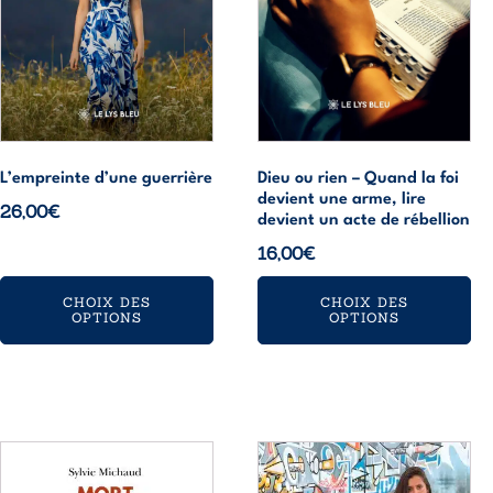
peuvent
peuvent
être
être
choisies
choisies
sur
sur
la
la
page
page
du
du
L’empreinte d’une guerrière
Dieu ou rien – Quand la foi
produit
produit
devient une arme, lire
26,00
€
devient un acte de rébellion
16,00
€
CHOIX DES
CHOIX DES
OPTIONS
OPTIONS
Ce
Ce
produit
produit