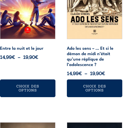
options
options
peuvent
peuvent
être
être
choisies
choisies
sur
sur
la
la
page
page
Entre la nuit et le jour
Ado les sens – … Et si le
démon de midi n’était
du
du
Plage
14,99
€
–
19,90
€
qu’une réplique de
produit
produit
de
l’adolescence ?
prix :
Plage
14,99
€
–
19,90
€
14,99€
de
à
CHOIX DES
CHOIX DES
prix :
OPTIONS
OPTIONS
19,90€
14,99€
à
19,90€
Ce
Ce