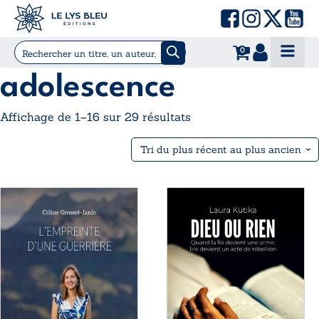
0
adolescence
Trié
Affichage de 1–16 sur 29 résultats
du
plus
récent
au
Ce
Ce
plus
produit
produit
ancien
a
a
plusieurs
plusieurs
variations.
variations.
Les
Les
options
options