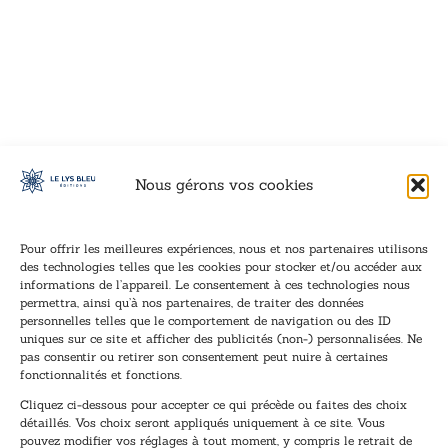
VOIR CE LIVRE
VOIR CE LIVRE
VOIR CE LIVRE
VOIR CE LIVRE
VOIR CE LIVRE
VOIR CE LIVRE
VOIR CE LIVRE
VOIR CE LIVRE
VOIR CE LIVRE
VOIR CE LIVRE
VOIR CE LIVRE
VOIR CE LIVRE
VOIR CE LIVRE
VOIR CE LIVRE
VOIR CE LIVRE
VOIR CE LIVRE
VOIR CE LIVRE
VOIR CE LIVRE
VOIR CE LIVRE
VOIR CE LIVRE
VOIR CE LIVRE
VOIR CE LIVRE
VOIR CE LIVRE
VOIR CE LIVRE
VOIR CE LIVRE
VOIR CE LIVRE
VOIR CE LIVRE
VOIR CE LIVRE
VOIR CE LIVRE
VOIR CE LIVRE
VOIR CE LIVRE
VOIR CE LIVRE
Nous gérons vos cookies
Pour offrir les meilleures expériences, nous et nos partenaires utilisons
des technologies telles que les cookies pour stocker et/ou accéder aux
informations de l’appareil. Le consentement à ces technologies nous
Inscription à la newsletter
permettra, ainsi qu’à nos partenaires, de traiter des données
Inscrivez-vous à notre newsletter et recevez nos
personnelles telles que le comportement de navigation ou des ID
uniques sur ce site et afficher des publicités (non-) personnalisées. Ne
dernières nouvelles.
pas consentir ou retirer son consentement peut nuire à certaines
E
E
fonctionnalités et fonctions.
-
-
Cliquez ci-dessous pour accepter ce qui précède ou faites des choix
m
m
détaillés. Vos choix seront appliqués uniquement à ce site. Vous
a
a
pouvez modifier vos réglages à tout moment, y compris le retrait de
TENEZ-MOI AU COURANT !