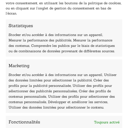
i
i
votre consentement, en utilisant les boutons de la politique de cookies,
l
l
ou en cliquant sur l’onglet de gestion du consentement en bas de
*
E
l’écran.
-
m
Statistiques
a
i
Stocker et/ou accéder à des informations sur un appareil,
l
Mesurer la performance des publicités, Mesurer la performance
E
des contenus, Comprendre les publics par le biais de statistiques
-
40, rue du Louvre 75001 Paris
ou de combinaisons de données provenant de différentes sources.
m
01 76 50 38 88
a
i
Marketing
Horaires du standard
l
De mardi à vendredi :
Stocker et/ou accéder à des informations sur un appareil, Utiliser
des données limitées pour sélectionner la publicité, Créer des
9h - 12h et 13h30 - 16h30
profils pour la publicité personnalisée, Utiliser des profils pour
Lundi, samedi et dimanche : fermé
sélectionner des publicités personnalisées, Créer des profils de
Navigation
contenus personnalisés, Utiliser des profils pour sélectionner des
contenus personnalisés, Développer et améliorer les services,
Accueil
Utiliser des données limitées pour sélectionner le contenu.
Être édité
Contactez-nous
Fonctionnalités
Toujours activé
Les Plumes du Lys Bleu