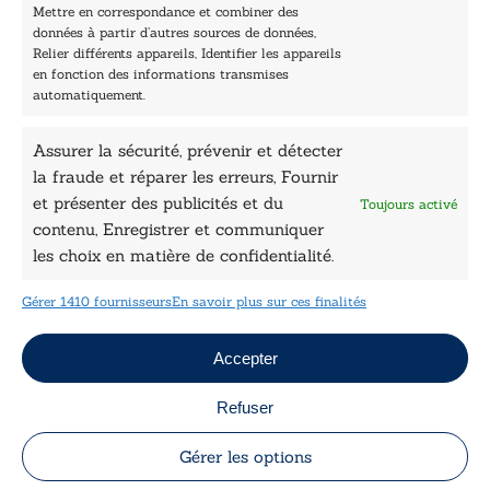
Prix sciences humaines et sociales
Mettre en correspondance et combiner des
Nos collections
données à partir d’autres sources de données,
Nos auteurs
Relier différents appareils, Identifier les appareils
Catalogue
en fonction des informations transmises
automatiquement.
Littérature
Essai & docs
Assurer la sécurité, prévenir et détecter
Sciences humaines
Pratique
la fraude et réparer les erreurs, Fournir
Le Petit Lys
et présenter des publicités et du
Toujours activé
Données légales
contenu, Enregistrer et communiquer
les choix en matière de confidentialité.
Conditions Générales de vente
Déclaration de confidentialité
Gérer 1410 fournisseurs
En savoir plus sur ces finalités
Politique de cookies
Mentions légales
Jeux concours
Accepter
Refuser
Copyright © 2026 Le Lys Bleu Éditions tous droits
réservés
Gérer les options