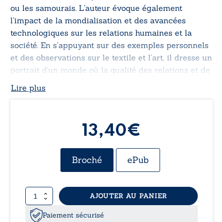
ou les samouraïs. L’auteur évoque également
l’impact de la mondialisation et des avancées
technologiques sur les relations humaines et la
société. En s’appuyant sur des exemples personnels
et des observations sur le textile et l’art, il dresse un
portrait d’un monde où la qualité des relations et de
la création artistique se dégrade au profit de
Lire plus
l’efficacité et de l’uniformité.
13,40€
Broché
ePub
quantité
AJOUTER AU PANIER
de
Un
Paiement sécurisé