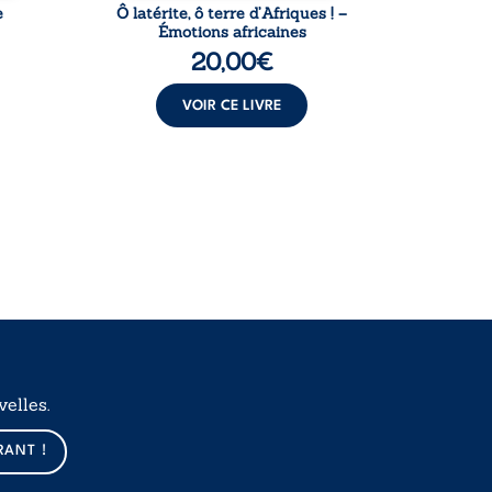
e
Ô latérite, ô terre d’Afriques ! –
L
Émotions africaines
20,00
€
VOIR CE LIVRE
elles.
RANT !