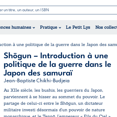
Nouvelles & Contes
Poésie
ance
Jeunesse
ences humaines
Pratique
Le Petit Lys
Nos collec
Théâtre
ique
orique
ional
ction à une politique de la guerre dans le Japon des samu
Shōgun – Introduction à une
politique de la guerre dans le
Japon des samuraï
Jean-Baptiste Chikhi-Budjeia
Au XIIe siècle, les bushis, les guerriers du Japon,
parviennent à se hisser au sommet du pouvoir. Le
partage de celui-ci entre le Shōgun, un dictateur
militaire investi désormais d’un pouvoir de nature
monarchique, et le Tennō, l’empereur « Fils du Ciel »,