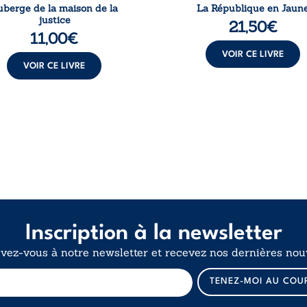
uberge de la maison de la
La République en Jaun
justice
21,50
€
11,00
€
VOIR CE LIVRE
VOIR CE LIVRE
Inscription à la newsletter
ivez-vous à notre newsletter et recevez nos dernières nouv
E
TENEZ-MOI AU COU
-
m