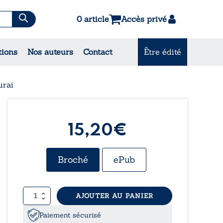
0 article
Accès privé
tions
Nos auteurs
Contact
Être édité
CONSULTEZ NOS
MEILLEURES VENTES
raï
15,20€
Broché
ePub
quantité
AJOUTER AU PANIER
de
Shōgun
Paiement sécurisé