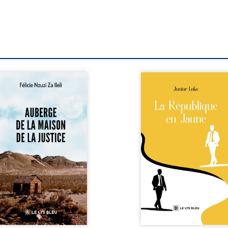
berge de la maison de la
En République Fédérale
stice est un récit-
Congo, la naissance
moignage consacré au
jumeaux de races différe
rcours exemplaire de
bouleverse l’ordre établ
ala Zi Nkuaku Lema Félix.
Senior est Noir et Junior
gistrat intègre, fervent
Blanc, bien que nés d
fenseur des droits
couple de Noirs. Très vi
umains et de
l’événement attire les mé
ndépendance judiciaire, il
internationaux et transf
it sa carrière de trente-
le bébé blanc en une fig
atre ans brutalement
emblématique sacr
isée par une révocation
investie, selon certains, d
itraire en 2009, plongeant
mission salvatri
 vie dans un chaos
Cependant, sous couvert de
matériel et moral. À ...