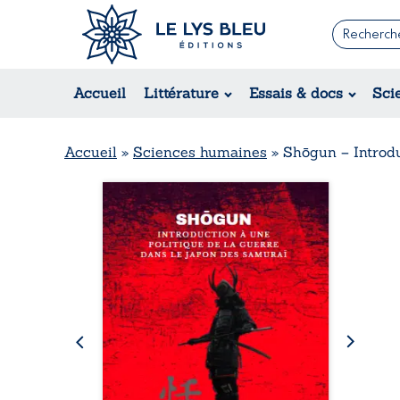
Romans
Contemporain
Rom
Accueil
Littérature
Essais & docs
Sci
Suspense / Thriller / Policier
Érot
Fantastique
Hist
Science-fiction
Rég
Accueil
»
Sciences humaines
»
Shōgun – Introdu