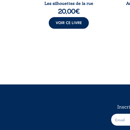
Les silhouettes de la rue
A
20,00
€
VOIR CE LIVRE
Inscr
E
-
m