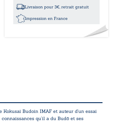
-
Introduction
Livraison pour 3€, retrait gratuit
à
une
Impression en France
politique
de
la
guerre
dans
le
Japon
des
samuraï
se Kokusaï Budoin IMAF et auteur d’un essai
es connaissances qu’il a du Budō et ses