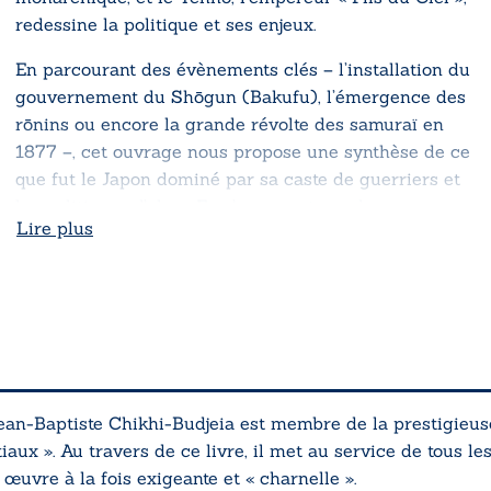
redessine la politique et ses enjeux.
En parcourant des évènements clés – l’installation du
gouvernement du Shōgun (Bakufu), l’émergence des
rōnins ou encore la grande révolte des samuraï en
1877 –, cet ouvrage nous propose une synthèse de ce
que fut le Japon dominé par sa caste de guerriers et
les politiques d’alors. En s’appuyant sur des sources
Lire plus
de la littérature médiévale, sur la pensée de guerriers
comme Miyamoto Musashi, à la période Edo, ou
encore en analysant le regard porté par les
Européens, l’auteur nous dépeint une histoire
complexe, ambivalente, mais de manière accessible.
Un livre d’histoire certes, mais un livre épique, où le
lecteur galope derrière Tameyoshi ou s’embarque sur
Jean-Baptiste Chikhi-Budjeia est membre de la prestigieu
Hokkaïdō avec Jules Brunet.
iaux ». Au travers de ce livre, il met au service de tous l
uvre à la fois exigeante et « charnelle ».