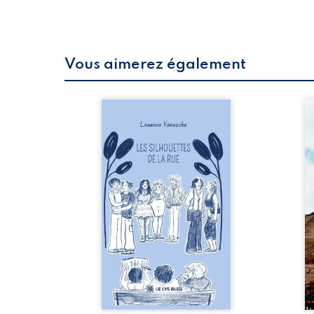
Vous aimerez également
 refus.
Les silhouettes de la rue
Au
d’une
donne la parole à six
ju
. Entre
personnages ordinaires,
té
on ne
traversés par des pensées,
pa
amours
des émotions et des silences
Mb
 corps
qui pourraient appartenir à
Ma
s liens
chacun de nous. À travers
dé
uvrage
leurs parcours, ce roman
h
eux qui
invite à porter un regard
l’i
p vrai,
différent sur celles et ceux
vo
est une
qui nous entourent, à deviner
qu
ue nue.
ce qui se cache derrière les
br
me. Une
apparences et à s’ouvrir au
arb
ce pour
fourmillement sensible de
sa
...
notre ...