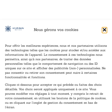
VOIR CE LIVRE
VOIR CE LIVRE
VOIR CE LIVRE
VOIR CE LIVRE
VOIR CE LIVRE
VOIR CE LIVRE
VOIR CE LIVRE
VOIR CE LIVRE
VOIR CE LIVRE
VOIR CE LIVRE
VOIR CE LIVRE
VOIR CE LIVRE
VOIR CE LIVRE
VOIR CE LIVRE
VOIR CE LIVRE
VOIR CE LIVRE
VOIR CE LIVRE
VOIR CE LIVRE
VOIR CE LIVRE
VOIR CE LIVRE
VOIR CE LIVRE
VOIR CE LIVRE
VOIR CE LIVRE
VOIR CE LIVRE
VOIR CE LIVRE
VOIR CE LIVRE
VOIR CE LIVRE
VOIR CE LIVRE
VOIR CE LIVRE
VOIR CE LIVRE
VOIR CE LIVRE
VOIR CE LIVRE
Nous gérons vos cookies
Pour offrir les meilleures expériences, nous et nos partenaires utilisons
des technologies telles que les cookies pour stocker et/ou accéder aux
informations de l’appareil. Le consentement à ces technologies nous
Inscription à la newsletter
permettra, ainsi qu’à nos partenaires, de traiter des données
Inscrivez-vous à notre newsletter et recevez nos
personnelles telles que le comportement de navigation ou des ID
uniques sur ce site et afficher des publicités (non-) personnalisées. Ne
dernières nouvelles.
pas consentir ou retirer son consentement peut nuire à certaines
E
E
fonctionnalités et fonctions.
-
-
Cliquez ci-dessous pour accepter ce qui précède ou faites des choix
m
m
détaillés. Vos choix seront appliqués uniquement à ce site. Vous
a
a
pouvez modifier vos réglages à tout moment, y compris le retrait de
TENEZ-MOI AU COURANT !
i
i
votre consentement, en utilisant les boutons de la politique de cookies,
l
l
ou en cliquant sur l’onglet de gestion du consentement en bas de
*
*
l’écran.
*