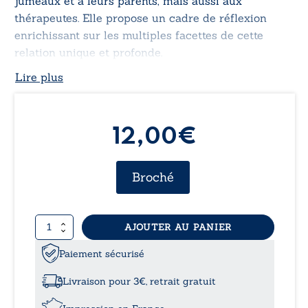
jumeaux et à leurs parents, mais aussi aux
thérapeutes. Elle propose un cadre de réflexion
enrichissant sur les multiples facettes de cette
relation unique et profonde.
Lire plus
12,00€
Broché
quantité
AJOUTER AU PANIER
de
Naître
Paiement sécurisé
à
deux
Livraison pour 3€, retrait gratuit
-
Origine