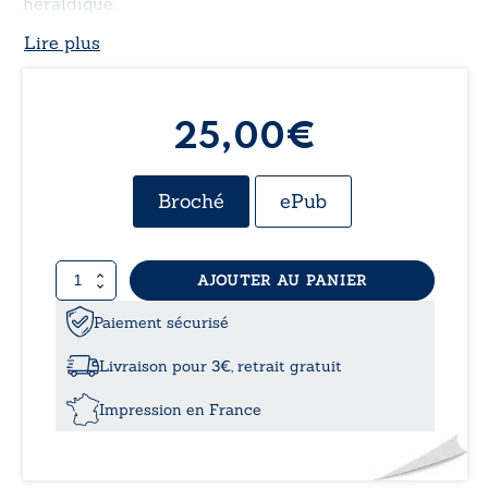
héraldique.
Lire plus
25,00€
Broché
ePub
quantité
AJOUTER AU PANIER
de
Les
Paiement sécurisé
Maisons
de
Livraison pour 3€, retrait gratuit
Bourbon-
Montpensier
Impression en France
-
Issues
des
ducs