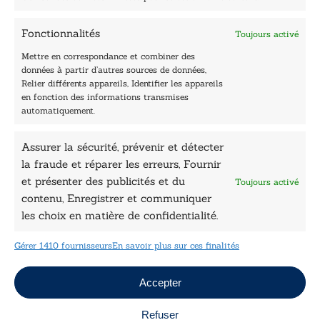
Être édité
Contactez-nous
Fonctionnalités
Toujours activé
Les Plumes du Lys Bleu
Prix sciences humaines et sociales
Mettre en correspondance et combiner des
Nos collections
données à partir d’autres sources de données,
Nos auteurs
Relier différents appareils, Identifier les appareils
Catalogue
en fonction des informations transmises
automatiquement.
Littérature
Essai & docs
Assurer la sécurité, prévenir et détecter
Sciences humaines
la fraude et réparer les erreurs, Fournir
Pratique
Le Petit Lys
et présenter des publicités et du
Toujours activé
Données légales
contenu, Enregistrer et communiquer
les choix en matière de confidentialité.
Conditions Générales de vente
Déclaration de confidentialité
Gérer 1410 fournisseurs
En savoir plus sur ces finalités
Politique de cookies
Mentions légales
Jeux concours
Accepter
Refuser
Copyright © 2026 Le Lys Bleu Éditions tous droits