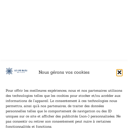
VOIR CE LIVRE
VOIR CE LIVRE
VOIR CE LIVRE
VOIR CE LIVRE
VOIR CE LIVRE
VOIR CE LIVRE
VOIR CE LIVRE
VOIR CE LIVRE
VOIR CE LIVRE
VOIR CE LIVRE
VOIR CE LIVRE
VOIR CE LIVRE
VOIR CE LIVRE
VOIR CE LIVRE
VOIR CE LIVRE
VOIR CE LIVRE
VOIR CE LIVRE
VOIR CE LIVRE
VOIR CE LIVRE
VOIR CE LIVRE
VOIR CE LIVRE
VOIR CE LIVRE
VOIR CE LIVRE
VOIR CE LIVRE
VOIR CE LIVRE
VOIR CE LIVRE
VOIR CE LIVRE
VOIR CE LIVRE
VOIR CE LIVRE
VOIR CE LIVRE
VOIR CE LIVRE
VOIR CE LIVRE
VOIR CE LIVRE
VOIR CE LIVRE
Nous gérons vos cookies
Pour offrir les meilleures expériences, nous et nos partenaires utilisons
des technologies telles que les cookies pour stocker et/ou accéder aux
informations de l’appareil. Le consentement à ces technologies nous
Inscription à la newsletter
permettra, ainsi qu’à nos partenaires, de traiter des données
Inscrivez-vous à notre newsletter et recevez nos
personnelles telles que le comportement de navigation ou des ID
uniques sur ce site et afficher des publicités (non-) personnalisées. Ne
dernières nouvelles.
pas consentir ou retirer son consentement peut nuire à certaines
E
*
fonctionnalités et fonctions.