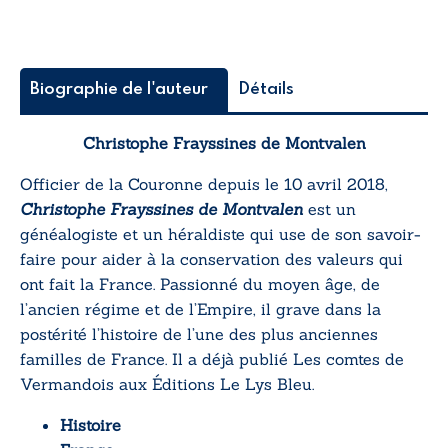
de
Bourbon
comtale
(1443-
Biographie de l'auteur
Détails
1527),
puis
ducale
Christophe Frayssines de Montvalen
(1539-
1627)
Officier de la Couronne depuis le 10 avril 2018,
Christophe Frayssines de Montvalen
est un
généalogiste et un héraldiste qui use de son savoir-
faire pour aider à la conservation des valeurs qui
ont fait la France. Passionné du moyen âge, de
l’ancien régime et de l’Empire, il grave dans la
postérité l’histoire de l’une des plus anciennes
familles de France. Il a déjà publié
Les comtes de
Vermandois
aux Éditions Le Lys Bleu
.
Histoire