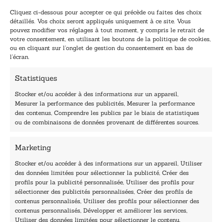
-
*
Cliquez ci-dessous pour accepter ce qui précède ou faites des choix
m
E
détaillés. Vos choix seront appliqués uniquement à ce site. Vous
a
-
pouvez modifier vos réglages à tout moment, y compris le retrait de
TENEZ-MOI AU COURANT !
i
m
votre consentement, en utilisant les boutons de la politique de cookies,
l
a
ou en cliquant sur l’onglet de gestion du consentement en bas de
*
i
l’écran.
l
Statistiques
Stocker et/ou accéder à des informations sur un appareil,
Mesurer la performance des publicités, Mesurer la performance
des contenus, Comprendre les publics par le biais de statistiques
40, rue du Louvre 75001 Paris
ou de combinaisons de données provenant de différentes sources.
01 76 50 38 88
Marketing
Horaires du standard
De mardi à vendredi :
Stocker et/ou accéder à des informations sur un appareil, Utiliser
des données limitées pour sélectionner la publicité, Créer des
9h - 12h et 13h30 - 16h30
profils pour la publicité personnalisée, Utiliser des profils pour
Lundi, samedi et dimanche : fermé
sélectionner des publicités personnalisées, Créer des profils de
Navigation
contenus personnalisés, Utiliser des profils pour sélectionner des
contenus personnalisés, Développer et améliorer les services,
Accueil
Utiliser des données limitées pour sélectionner le contenu.