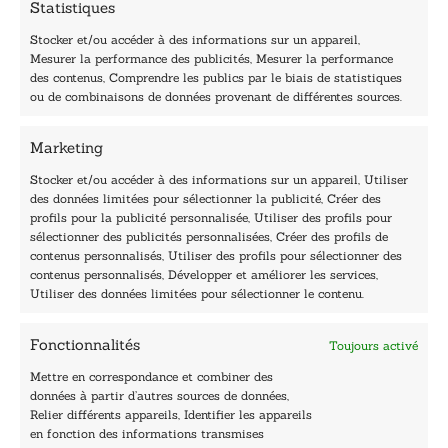
Statistiques
m
a
Stocker et/ou accéder à des informations sur un appareil,
i
Mesurer la performance des publicités, Mesurer la performance
l
des contenus, Comprendre les publics par le biais de statistiques
40, rue du Louvre 75001 Paris
ou de combinaisons de données provenant de différentes sources.
01 76 50 38 88
Marketing
Horaires du standard
De mardi à vendredi :
Stocker et/ou accéder à des informations sur un appareil, Utiliser
des données limitées pour sélectionner la publicité, Créer des
9h - 12h et 13h30 - 16h30
profils pour la publicité personnalisée, Utiliser des profils pour
Lundi, samedi et dimanche : fermé
sélectionner des publicités personnalisées, Créer des profils de
Navigation
contenus personnalisés, Utiliser des profils pour sélectionner des
contenus personnalisés, Développer et améliorer les services,
Accueil
Utiliser des données limitées pour sélectionner le contenu.
Être édité
Contactez-nous
Fonctionnalités
Toujours activé
Les Plumes du Lys Bleu
Prix sciences humaines et sociales
Mettre en correspondance et combiner des
Nos collections
données à partir d’autres sources de données,
Nos auteurs
Relier différents appareils, Identifier les appareils
Catalogue
en fonction des informations transmises