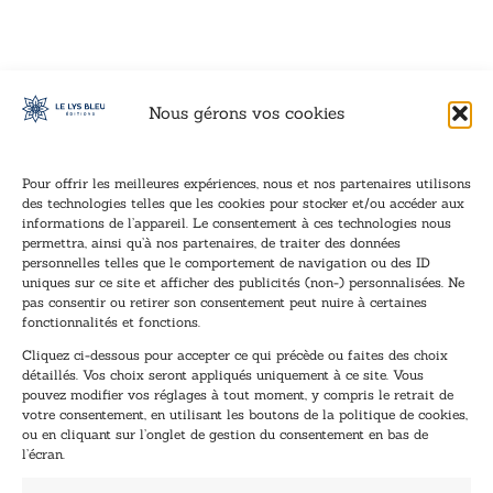
Nous gérons vos cookies
Pour offrir les meilleures expériences, nous et nos partenaires utilisons
des technologies telles que les cookies pour stocker et/ou accéder aux
informations de l’appareil. Le consentement à ces technologies nous
Inscription à la newsletter
permettra, ainsi qu’à nos partenaires, de traiter des données
Inscrivez-vous à notre newsletter et recevez nos
personnelles telles que le comportement de navigation ou des ID
uniques sur ce site et afficher des publicités (non-) personnalisées. Ne
dernières nouvelles.
pas consentir ou retirer son consentement peut nuire à certaines
E
E
fonctionnalités et fonctions.
-
-
Cliquez ci-dessous pour accepter ce qui précède ou faites des choix
m
m
détaillés. Vos choix seront appliqués uniquement à ce site. Vous
a
a
pouvez modifier vos réglages à tout moment, y compris le retrait de
TENEZ-MOI AU COURANT !
i
i
votre consentement, en utilisant les boutons de la politique de cookies,
l
l
ou en cliquant sur l’onglet de gestion du consentement en bas de
*
*
l’écran.
E
-