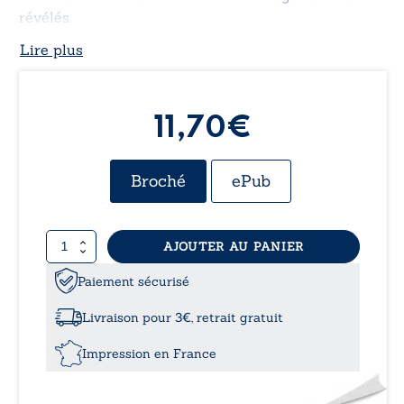
révélés.
Lire plus
11,70€
Broché
ePub
quantité
AJOUTER AU PANIER
de
La
Paiement sécurisé
grande
dégringolade
Livraison pour 3€, retrait gratuit
La
France
Impression en France
de
Louis
XIV