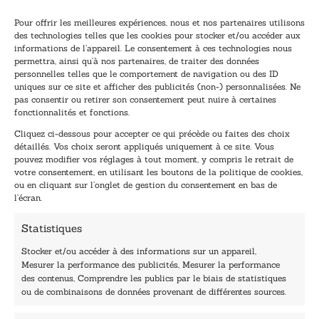
Pour offrir les meilleures expériences, nous et nos partenaires utilisons
des technologies telles que les cookies pour stocker et/ou accéder aux
informations de l’appareil. Le consentement à ces technologies nous
Inscription à la newsletter
permettra, ainsi qu’à nos partenaires, de traiter des données
Inscrivez-vous à notre newsletter et recevez nos
personnelles telles que le comportement de navigation ou des ID
uniques sur ce site et afficher des publicités (non-) personnalisées. Ne
dernières nouvelles.
pas consentir ou retirer son consentement peut nuire à certaines
E
E
fonctionnalités et fonctions.
-
-
Cliquez ci-dessous pour accepter ce qui précède ou faites des choix
m
m
détaillés. Vos choix seront appliqués uniquement à ce site. Vous
a
a
pouvez modifier vos réglages à tout moment, y compris le retrait de
TENEZ-MOI AU COURANT !
i
i
votre consentement, en utilisant les boutons de la politique de cookies,
l
l
ou en cliquant sur l’onglet de gestion du consentement en bas de
*
E
l’écran.
-
m
Statistiques
a
i
Stocker et/ou accéder à des informations sur un appareil,
l
Mesurer la performance des publicités, Mesurer la performance
E
des contenus, Comprendre les publics par le biais de statistiques
-
40, rue du Louvre 75001 Paris
ou de combinaisons de données provenant de différentes sources.
m
01 76 50 38 88
a