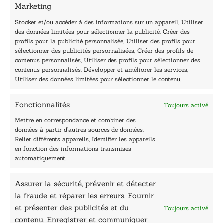
Marketing
i
Horaires du standard
l
De mardi à vendredi :
Stocker et/ou accéder à des informations sur un appareil, Utiliser
des données limitées pour sélectionner la publicité, Créer des
9h - 12h et 13h30 - 16h30
profils pour la publicité personnalisée, Utiliser des profils pour
Lundi, samedi et dimanche : fermé
sélectionner des publicités personnalisées, Créer des profils de
Navigation
contenus personnalisés, Utiliser des profils pour sélectionner des
contenus personnalisés, Développer et améliorer les services,
Accueil
Utiliser des données limitées pour sélectionner le contenu.
Être édité
Contactez-nous
Fonctionnalités
Toujours activé
Les Plumes du Lys Bleu
Prix sciences humaines et sociales
Mettre en correspondance et combiner des
Nos collections
données à partir d’autres sources de données,
Nos auteurs
Relier différents appareils, Identifier les appareils
Catalogue
en fonction des informations transmises
automatiquement.
Littérature
Essai & docs
Assurer la sécurité, prévenir et détecter
Sciences humaines
la fraude et réparer les erreurs, Fournir
Pratique
Le Petit Lys
et présenter des publicités et du
Toujours activé
Données légales
contenu, Enregistrer et communiquer