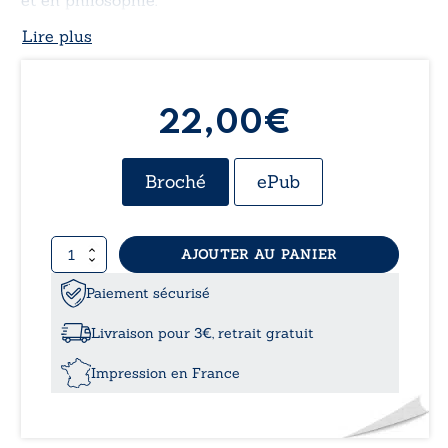
et en philosophie.
Lire plus
22,00€
Broché
ePub
quantité
AJOUTER AU PANIER
de
J’ai
Paiement sécurisé
écrit
et
Livraison pour 3€, retrait gratuit
ils
ont
Impression en France
lu