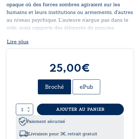
opaque où des forces sombres agiraient sur les
humains et leurs institutions ou armements, d’autres
au niveau psychique. L’auteure n’argue pas dans le
vide, mais rapporte des éléments de preuves.
L’impact de ces incursions furtives nous interroge
Lire plus
sur la possibilité de plus en plus réelle d’une
invasion. Quelles seraient les conséquences d’une
prise de contrôle extraterrestre pour l’humanité ?
25,00€
Broché
ePub
quantité
AJOUTER AU PANIER
de
Incursions
Paiement sécurisé
extraterrestres
–
Livraison pour 3€, retrait gratuit
Un