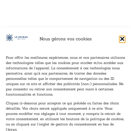
VOIR CE LIVRE
VOIR CE LIVRE
VOIR CE LIVRE
VOIR CE LIVRE
VOIR CE LIVRE
VOIR CE LIVRE
VOIR CE LIVRE
VOIR CE LIVRE
VOIR CE LIVRE
VOIR CE LIVRE
VOIR CE LIVRE
VOIR CE LIVRE
VOIR CE LIVRE
VOIR CE LIVRE
VOIR CE LIVRE
VOIR CE LIVRE
VOIR CE LIVRE
VOIR CE LIVRE
VOIR CE LIVRE
VOIR CE LIVRE
VOIR CE LIVRE
VOIR CE LIVRE
VOIR CE LIVRE
VOIR CE LIVRE
VOIR CE LIVRE
VOIR CE LIVRE
VOIR CE LIVRE
VOIR CE LIVRE
VOIR CE LIVRE
VOIR CE LIVRE
VOIR CE LIVRE
VOIR CE LIVRE
Nous gérons vos cookies
Pour offrir les meilleures expériences, nous et nos partenaires utilisons
des technologies telles que les cookies pour stocker et/ou accéder aux
informations de l’appareil. Le consentement à ces technologies nous
Inscription à la newsletter
permettra, ainsi qu’à nos partenaires, de traiter des données
Inscrivez-vous à notre newsletter et recevez nos
personnelles telles que le comportement de navigation ou des ID
uniques sur ce site et afficher des publicités (non-) personnalisées. Ne
dernières nouvelles.
pas consentir ou retirer son consentement peut nuire à certaines
E
E
fonctionnalités et fonctions.
-
-
Cliquez ci-dessous pour accepter ce qui précède ou faites des choix
m
m
détaillés. Vos choix seront appliqués uniquement à ce site. Vous
a
a
pouvez modifier vos réglages à tout moment, y compris le retrait de
TENEZ-MOI AU COURANT !
i
i
votre consentement, en utilisant les boutons de la politique de cookies,
l
l
ou en cliquant sur l’onglet de gestion du consentement en bas de
*
*
l’écran.