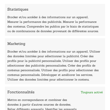
*
Statistiques
Stocker et/ou accéder à des informations sur un appareil,
Mesurer la performance des publicités, Mesurer la performance
des contenus, Comprendre les publics par le biais de statistiques
40, rue du Louvre 75001 Paris
ou de combinaisons de données provenant de différentes sources.
01 76 50 38 88
Marketing
Horaires du standard
De mardi à vendredi :
Stocker et/ou accéder à des informations sur un appareil, Utiliser
des données limitées pour sélectionner la publicité, Créer des
9h - 12h et 13h30 - 16h30
profils pour la publicité personnalisée, Utiliser des profils pour
Lundi, samedi et dimanche : fermé
sélectionner des publicités personnalisées, Créer des profils de
Navigation
contenus personnalisés, Utiliser des profils pour sélectionner des
contenus personnalisés, Développer et améliorer les services,
Accueil
Utiliser des données limitées pour sélectionner le contenu.
Être édité
Contactez-nous
Fonctionnalités
Toujours activé
Les Plumes du Lys Bleu
Prix sciences humaines et sociales
Mettre en correspondance et combiner des
Nos collections
données à partir d’autres sources de données,
Nos auteurs
Relier différents appareils, Identifier les appareils