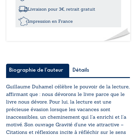
d’une
vie
Livraison pour 3€, retrait gratuit
attractive
-
Impression en France
Citations
et
réflexions
Biographie de l'auteur
Détails
Guillaume Duhamel célèbre le pouvoir de la lecture,
affirmant que : nous dévorons le livre parce que le
livre nous dévore. Pour lui, la lecture est une
précieuse évasion lorsque les vacances sont
inaccessibles, un cheminement qui l’a enrichi et l’a
motivé. Son ouvrage
Gravité d’une vie attractive –
Citations et réflexions
incite à réfléchir sur le sens