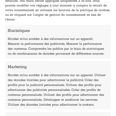
détaillés. Vos choix seront appliqués uniquement à ce site. Vous
a
a
pouvez modifier vos réglages à tout moment, y compris le retrait de
TENEZ-MOI AU COURANT !
i
i
votre consentement, en utilisant les boutons de la politique de cookies,
l
l
ou en cliquant sur l’onglet de gestion du consentement en bas de
*
*
l’écran.
*
Statistiques
Stocker et/ou accéder à des informations sur un appareil,
Mesurer la performance des publicités, Mesurer la performance
des contenus, Comprendre les publics par le biais de statistiques
40, rue du Louvre 75001 Paris
ou de combinaisons de données provenant de différentes sources.
01 76 50 38 88
Marketing
Horaires du standard
De mardi à vendredi :
Stocker et/ou accéder à des informations sur un appareil, Utiliser
des données limitées pour sélectionner la publicité, Créer des
9h - 12h et 13h30 - 16h30
profils pour la publicité personnalisée, Utiliser des profils pour
Lundi, samedi et dimanche : fermé
sélectionner des publicités personnalisées, Créer des profils de
Navigation
contenus personnalisés, Utiliser des profils pour sélectionner des
contenus personnalisés, Développer et améliorer les services,
Accueil
Utiliser des données limitées pour sélectionner le contenu.
Être édité
Contactez-nous