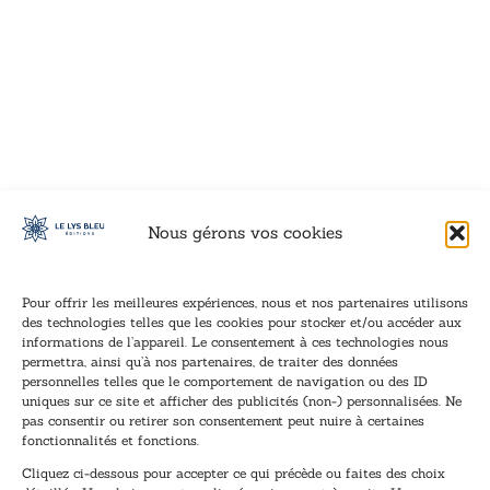
VOIR CE LIVRE
VOIR CE LIVRE
VOIR CE LIVRE
VOIR CE LIVRE
VOIR CE LIVRE
VOIR CE LIVRE
VOIR CE LIVRE
VOIR CE LIVRE
VOIR CE LIVRE
VOIR CE LIVRE
VOIR CE LIVRE
VOIR CE LIVRE
VOIR CE LIVRE
VOIR CE LIVRE
VOIR CE LIVRE
VOIR CE LIVRE
VOIR CE LIVRE
VOIR CE LIVRE
VOIR CE LIVRE
VOIR CE LIVRE
VOIR CE LIVRE
VOIR CE LIVRE
VOIR CE LIVRE
VOIR CE LIVRE
VOIR CE LIVRE
VOIR CE LIVRE
VOIR CE LIVRE
VOIR CE LIVRE
VOIR CE LIVRE
VOIR CE LIVRE
VOIR CE LIVRE
VOIR CE LIVRE
Nous gérons vos cookies
Pour offrir les meilleures expériences, nous et nos partenaires utilisons
des technologies telles que les cookies pour stocker et/ou accéder aux
informations de l’appareil. Le consentement à ces technologies nous
Inscription à la newsletter
permettra, ainsi qu’à nos partenaires, de traiter des données
Inscrivez-vous à notre newsletter et recevez nos
personnelles telles que le comportement de navigation ou des ID
uniques sur ce site et afficher des publicités (non-) personnalisées. Ne
dernières nouvelles.
pas consentir ou retirer son consentement peut nuire à certaines
E
E
fonctionnalités et fonctions.
-
-
Cliquez ci-dessous pour accepter ce qui précède ou faites des choix
m
m