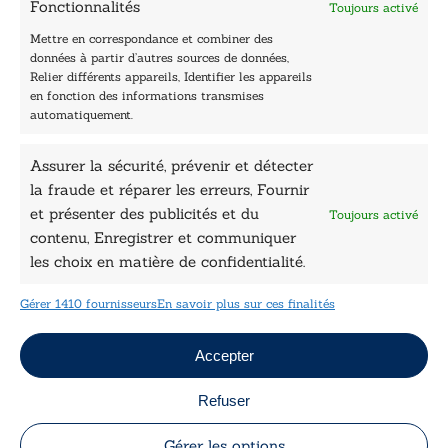
Fonctionnalités
Toujours activé
Les Plumes du Lys Bleu
Prix sciences humaines et sociales
Mettre en correspondance et combiner des
Nos collections
données à partir d’autres sources de données,
Nos auteurs
Relier différents appareils, Identifier les appareils
Catalogue
en fonction des informations transmises
automatiquement.
Littérature
Essai & docs
Assurer la sécurité, prévenir et détecter
Sciences humaines
la fraude et réparer les erreurs, Fournir
Pratique
Le Petit Lys
et présenter des publicités et du
Toujours activé
Données légales
contenu, Enregistrer et communiquer
les choix en matière de confidentialité.
Conditions Générales de vente
Déclaration de confidentialité
Gérer 1410 fournisseurs
En savoir plus sur ces finalités
Politique de cookies
Mentions légales
Jeux concours
Accepter
Refuser
Copyright © 2026 Le Lys Bleu Éditions tous droits
réservés
Gérer les options