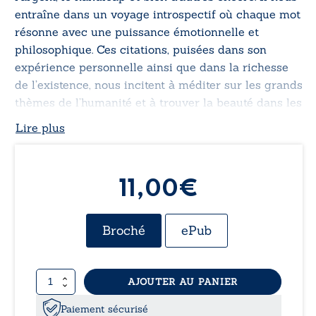
entraîne dans un voyage introspectif où chaque mot
résonne avec une puissance émotionnelle et
philosophique. Ces citations, puisées dans son
expérience personnelle ainsi que dans la richesse
de l’existence, nous incitent à méditer sur les grands
thèmes de l’humanité et à trouver la beauté dans les
défis de la vie quotidienne.
Lire plus
11,00€
Broché
ePub
quantité
AJOUTER AU PANIER
de
Gravité
Paiement sécurisé