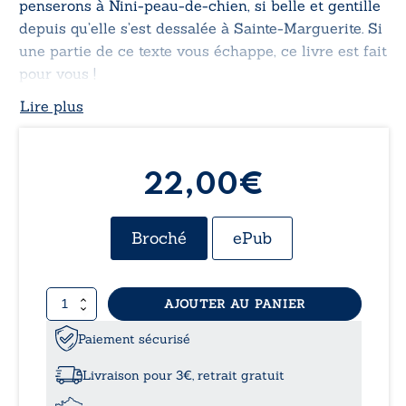
penserons à Nini-peau-de-chien, si belle et gentille
depuis qu’elle s’est dessalée à Sainte-Marguerite. Si
une partie de ce texte vous échappe, ce livre est fait
pour vous !
Lire plus
22,00€
Broché
ePub
quantité
AJOUTER AU PANIER
de
En
Paiement sécurisé
flânant
avec...
Livraison pour 3€, retrait gratuit
Aristide