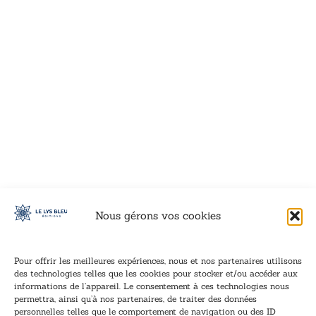
VOIR CE LIVRE
VOIR CE LIVRE
VOIR CE LIVRE
VOIR CE LIVRE
VOIR CE LIVRE
VOIR CE LIVRE
VOIR CE LIVRE
VOIR CE LIVRE
VOIR CE LIVRE
VOIR CE LIVRE
VOIR CE LIVRE
VOIR CE LIVRE
VOIR CE LIVRE
VOIR CE LIVRE
VOIR CE LIVRE
VOIR CE LIVRE
VOIR CE LIVRE
VOIR CE LIVRE
VOIR CE LIVRE
VOIR CE LIVRE
VOIR CE LIVRE
VOIR CE LIVRE
VOIR CE LIVRE
VOIR CE LIVRE
VOIR CE LIVRE
VOIR CE LIVRE
VOIR CE LIVRE
VOIR CE LIVRE
VOIR CE LIVRE
VOIR CE LIVRE
VOIR CE LIVRE
VOIR CE LIVRE
VOIR CE LIVRE
VOIR CE LIVRE
Nous gérons vos cookies
Pour offrir les meilleures expériences, nous et nos partenaires utilisons
des technologies telles que les cookies pour stocker et/ou accéder aux
informations de l’appareil. Le consentement à ces technologies nous
Inscription à la newsletter
permettra, ainsi qu’à nos partenaires, de traiter des données
Inscrivez-vous à notre newsletter et recevez nos
personnelles telles que le comportement de navigation ou des ID