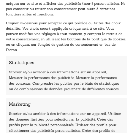
uniques sur ce site et afficher des publicités (non-) personnalisées. Ne
dernières nouvelles.
pas consentir ou retirer son consentement peut nuire à certaines
E
*
fonctionnalités et fonctions.
-
E
Cliquez ci-dessous pour accepter ce qui précède ou faites des choix
m
-
détaillés. Vos choix seront appliqués uniquement à ce site. Vous
a
m
pouvez modifier vos réglages à tout moment, y compris le retrait de
TENEZ-MOI AU COURANT !
i
a
votre consentement, en utilisant les boutons de la politique de cookies,
l
i
ou en cliquant sur l’onglet de gestion du consentement en bas de
*
l
l’écran.
E
-
Statistiques
m
a
Stocker et/ou accéder à des informations sur un appareil,
i
Mesurer la performance des publicités, Mesurer la performance
l
des contenus, Comprendre les publics par le biais de statistiques
40, rue du Louvre 75001 Paris
ou de combinaisons de données provenant de différentes sources.
01 76 50 38 88
Marketing
Horaires du standard
De mardi à vendredi :
Stocker et/ou accéder à des informations sur un appareil, Utiliser
des données limitées pour sélectionner la publicité, Créer des
9h - 12h et 13h30 - 16h30
profils pour la publicité personnalisée, Utiliser des profils pour
Lundi, samedi et dimanche : fermé
sélectionner des publicités personnalisées, Créer des profils de