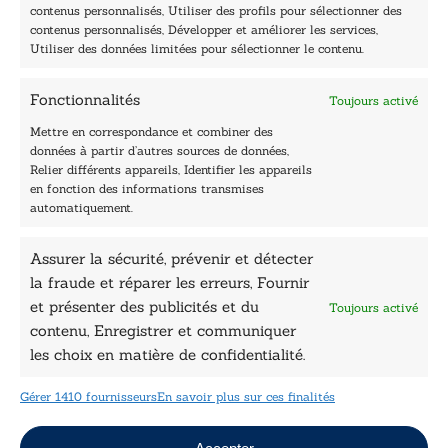
Navigation
contenus personnalisés, Utiliser des profils pour sélectionner des
contenus personnalisés, Développer et améliorer les services,
Accueil
Utiliser des données limitées pour sélectionner le contenu.
Être édité
Contactez-nous
Fonctionnalités
Toujours activé
Les Plumes du Lys Bleu
Prix sciences humaines et sociales
Mettre en correspondance et combiner des
Nos collections
données à partir d’autres sources de données,
Nos auteurs
Relier différents appareils, Identifier les appareils
Catalogue
en fonction des informations transmises
automatiquement.
Littérature
Essai & docs
Assurer la sécurité, prévenir et détecter
Sciences humaines
Pratique
la fraude et réparer les erreurs, Fournir
Le Petit Lys
et présenter des publicités et du
Toujours activé
Données légales
contenu, Enregistrer et communiquer
les choix en matière de confidentialité.
Conditions Générales de vente
Déclaration de confidentialité
Gérer 1410 fournisseurs
En savoir plus sur ces finalités
Politique de cookies
Mentions légales
Jeux concours