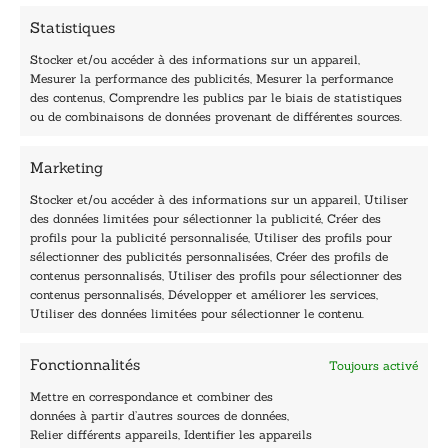
m
Statistiques
a
i
Stocker et/ou accéder à des informations sur un appareil,
l
Mesurer la performance des publicités, Mesurer la performance
E
des contenus, Comprendre les publics par le biais de statistiques
-
40, rue du Louvre 75001 Paris
ou de combinaisons de données provenant de différentes sources.
m
01 76 50 38 88
a
i
Marketing
Horaires du standard
l
De mardi à vendredi :
Stocker et/ou accéder à des informations sur un appareil, Utiliser
des données limitées pour sélectionner la publicité, Créer des
9h - 12h et 13h30 - 16h30
profils pour la publicité personnalisée, Utiliser des profils pour
Lundi, samedi et dimanche : fermé
sélectionner des publicités personnalisées, Créer des profils de
Navigation
contenus personnalisés, Utiliser des profils pour sélectionner des
contenus personnalisés, Développer et améliorer les services,
Accueil
Utiliser des données limitées pour sélectionner le contenu.
Être édité
Contactez-nous
Fonctionnalités
Toujours activé
Les Plumes du Lys Bleu
Prix sciences humaines et sociales
Mettre en correspondance et combiner des
Nos collections
données à partir d’autres sources de données,
Nos auteurs
Relier différents appareils, Identifier les appareils