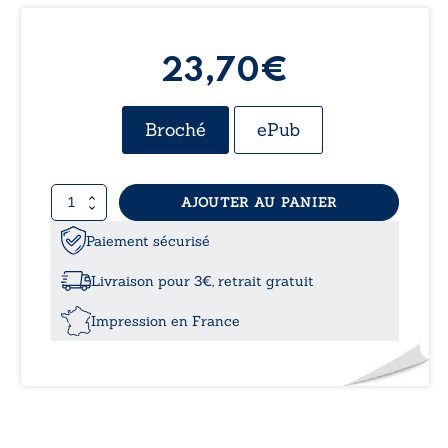
23,70€
Broché
ePub
quantité
AJOUTER AU PANIER
de
Apostrophes
Paiement sécurisé
-
Texte
Livraison pour 3€, retrait gratuit
de
réflexion
Impression en France
sur
la
nature
d’une
M.A.S