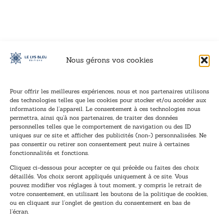
VOIR CE LIVRE
VOIR CE LIVRE
VOIR CE LIVRE
VOIR CE LIVRE
VOIR CE LIVRE
VOIR CE LIVRE
VOIR CE LIVRE
VOIR CE LIVRE
VOIR CE LIVRE
VOIR CE LIVRE
VOIR CE LIVRE
VOIR CE LIVRE
VOIR CE LIVRE
VOIR CE LIVRE
VOIR CE LIVRE
VOIR CE LIVRE
VOIR CE LIVRE
VOIR CE LIVRE
VOIR CE LIVRE
VOIR CE LIVRE
VOIR CE LIVRE
VOIR CE LIVRE
VOIR CE LIVRE
VOIR CE LIVRE
VOIR CE LIVRE
VOIR CE LIVRE
VOIR CE LIVRE
VOIR CE LIVRE
VOIR CE LIVRE
VOIR CE LIVRE
VOIR CE LIVRE
VOIR CE LIVRE
Nous gérons vos cookies
Pour offrir les meilleures expériences, nous et nos partenaires utilisons
des technologies telles que les cookies pour stocker et/ou accéder aux
informations de l’appareil. Le consentement à ces technologies nous
Inscription à la newsletter
permettra, ainsi qu’à nos partenaires, de traiter des données
Inscrivez-vous à notre newsletter et recevez nos
personnelles telles que le comportement de navigation ou des ID
uniques sur ce site et afficher des publicités (non-) personnalisées. Ne
dernières nouvelles.
pas consentir ou retirer son consentement peut nuire à certaines
E
E
fonctionnalités et fonctions.
-
-
Cliquez ci-dessous pour accepter ce qui précède ou faites des choix
m
m
détaillés. Vos choix seront appliqués uniquement à ce site. Vous
a
a
pouvez modifier vos réglages à tout moment, y compris le retrait de
TENEZ-MOI AU COURANT !
i
i
votre consentement, en utilisant les boutons de la politique de cookies,
l
l
ou en cliquant sur l’onglet de gestion du consentement en bas de
*
E
l’écran.
-