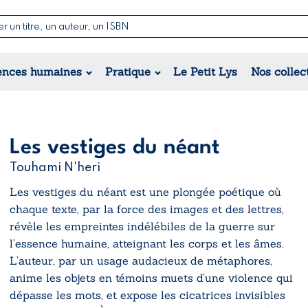
Nouvelles & Contes
Poésie
ance
Jeunesse
ences humaines
Pratique
Le Petit Lys
Nos collec
Théâtre
ique
orique
ional
Les vestiges du néant
Touhami N'heri
Les vestiges du néant
est une plongée poétique où
chaque texte, par la force des images et des lettres,
révèle les empreintes indélébiles de la guerre sur
l’essence humaine, atteignant les corps et les âmes.
L’auteur, par un usage audacieux de métaphores,
anime les objets en témoins muets d’une violence qui
dépasse les mots, et expose les cicatrices invisibles