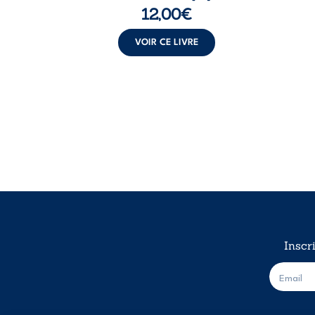
12,00
€
VOIR CE LIVRE
Inscr
E
-
m
a