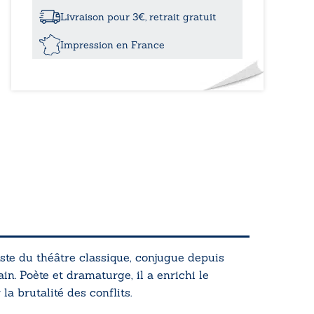
vestiges
du
Livraison pour 3€, retrait gratuit
néant
Impression en France
liste du théâtre classique, conjugue depuis
n. Poète et dramaturge, il a enrichi le
a brutalité des conflits.