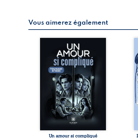
Vous aimerez également
 refus.
Un amour si compliqué
Le
d’une
explore les tumultes d’une
do
. Entre
passion qui se confond avec
pe
on ne
l’amitié, se heurtant aux
tr
amours
barrières invisibles des désirs
des
 corps
contrariés. Quatre
qu
s liens
personnages, unis par des
ch
uvrage
liens anciens et secrets, se
le
eux qui
trouvent pris dans un
in
p vrai,
tourbillon de sentiments
dif
est une
contradictoires. Paul et Luc,
qui
ue nue.
amis de longue date, se
ce 
me. Une
transforment en rivaux dans
ap
ce pour
une lutte silencieuse et
fo
...
dévastatrice pour le cœur ...
Un amour si compliqué