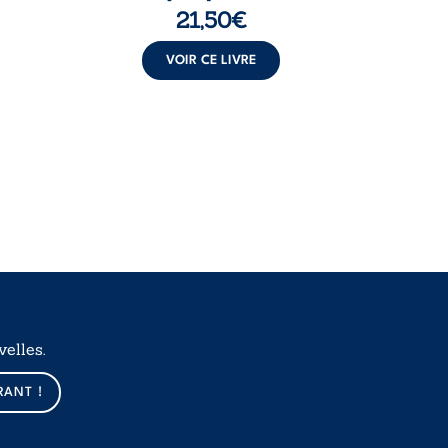
Ém
21,50
€
VOIR CE LIVRE
elles.
RANT !