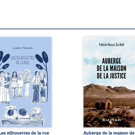
s silhouettes de la rue
Auberge de la maison de
nne la parole à six
justice est un réc
rsonnages ordinaires,
témoignage consacré
aversés par des pensées,
parcours exemplaire
 émotions et des silences
Mbala Zi Nkuaku Lema Fél
i pourraient appartenir à
Magistrat intègre, ferv
acun de nous. À travers
défenseur des dro
urs parcours, ce roman
humains et 
vite à porter un regard
l’indépendance judiciaire
férent sur celles et ceux
voit sa carrière de tren
 nous entourent, à deviner
quatre ans brutalem
qui se cache derrière les
brisée par une révocat
parences et à s’ouvrir au
arbitraire en 2009, plong
urmillement sensible de
sa vie dans un ch
notre ...
matériel et moral. À
Les silhouettes de la rue
Auberge de la maison de 