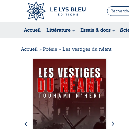
Romans
Contemporain
Rom
Accueil
Littérature
Essais & docs
Sci
Suspense / Thriller / Policier
Érot
Fantastique
Hist
Science-fiction
Rég
Accueil
»
Poésie
»
Les vestiges du néant