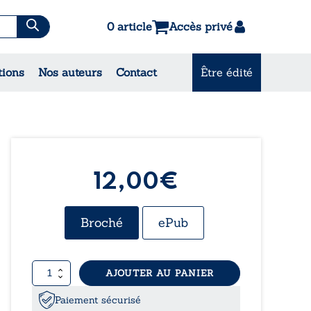
0 article
Accès privé
tions
Nos auteurs
Contact
Être édité
CONSULTEZ NOS
MEILLEURES VENTES
12,00€
Broché
ePub
quantité
AJOUTER AU PANIER
de
Les
Paiement sécurisé