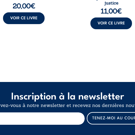
justice
20,00
€
11,00
€
VOIR CE LIVRE
VOIR CE LIVRE
Inscription à la newsletter
ivez-vous à notre newsletter et recevez nos dernières nouv
E
TENEZ-MOI AU COU
-
m
a