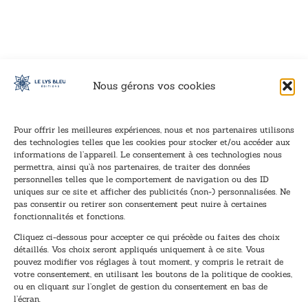
VOIR CE LIVRE
VOIR CE LIVRE
VOIR CE LIVRE
VOIR CE LIVRE
VOIR CE LIVRE
VOIR CE LIVRE
VOIR CE LIVRE
VOIR CE LIVRE
VOIR CE LIVRE
VOIR CE LIVRE
VOIR CE LIVRE
VOIR CE LIVRE
VOIR CE LIVRE
VOIR CE LIVRE
VOIR CE LIVRE
VOIR CE LIVRE
VOIR CE LIVRE
VOIR CE LIVRE
VOIR CE LIVRE
VOIR CE LIVRE
VOIR CE LIVRE
VOIR CE LIVRE
VOIR CE LIVRE
VOIR CE LIVRE
VOIR CE LIVRE
VOIR CE LIVRE
VOIR CE LIVRE
VOIR CE LIVRE
VOIR CE LIVRE
VOIR CE LIVRE
VOIR CE LIVRE
VOIR CE LIVRE
Nous gérons vos cookies
Pour offrir les meilleures expériences, nous et nos partenaires utilisons
des technologies telles que les cookies pour stocker et/ou accéder aux
informations de l’appareil. Le consentement à ces technologies nous
Inscription à la newsletter
permettra, ainsi qu’à nos partenaires, de traiter des données
Inscrivez-vous à notre newsletter et recevez nos
personnelles telles que le comportement de navigation ou des ID
uniques sur ce site et afficher des publicités (non-) personnalisées. Ne
dernières nouvelles.
pas consentir ou retirer son consentement peut nuire à certaines
E
E
fonctionnalités et fonctions.
-
-
Cliquez ci-dessous pour accepter ce qui précède ou faites des choix
m
m
détaillés. Vos choix seront appliqués uniquement à ce site. Vous
a
a
pouvez modifier vos réglages à tout moment, y compris le retrait de
TENEZ-MOI AU COURANT !
i
i
votre consentement, en utilisant les boutons de la politique de cookies,
l
l
ou en cliquant sur l’onglet de gestion du consentement en bas de
*
E
l’écran.
-