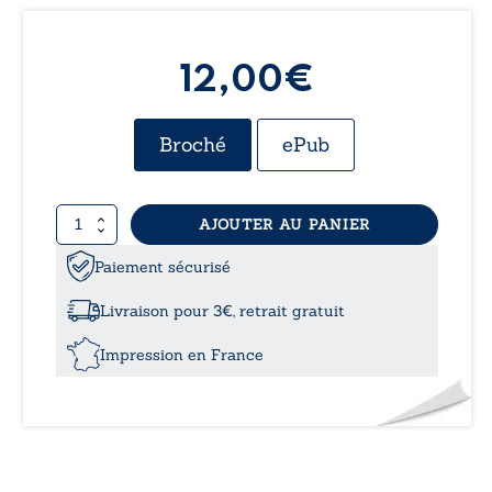
12,00€
Broché
ePub
quantité
AJOUTER AU PANIER
de
La
Paiement sécurisé
traversée
de
Livraison pour 3€, retrait gratuit
l'océan
Impression en France