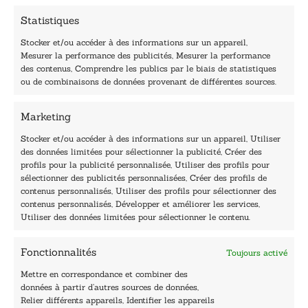
m
Statistiques
a
i
Stocker et/ou accéder à des informations sur un appareil,
l
Mesurer la performance des publicités, Mesurer la performance
E
des contenus, Comprendre les publics par le biais de statistiques
-
40, rue du Louvre 75001 Paris
ou de combinaisons de données provenant de différentes sources.
m
01 76 50 38 88
a
i
Marketing
Horaires du standard
l
De mardi à vendredi :
Stocker et/ou accéder à des informations sur un appareil, Utiliser
des données limitées pour sélectionner la publicité, Créer des
9h - 12h et 13h30 - 16h30
profils pour la publicité personnalisée, Utiliser des profils pour
Lundi, samedi et dimanche : fermé
sélectionner des publicités personnalisées, Créer des profils de
Navigation
contenus personnalisés, Utiliser des profils pour sélectionner des
contenus personnalisés, Développer et améliorer les services,
Accueil
Utiliser des données limitées pour sélectionner le contenu.
Être édité
Contactez-nous
Fonctionnalités
Toujours activé
Les Plumes du Lys Bleu
Prix sciences humaines et sociales
Mettre en correspondance et combiner des
Nos collections
données à partir d’autres sources de données,
Nos auteurs
Relier différents appareils, Identifier les appareils