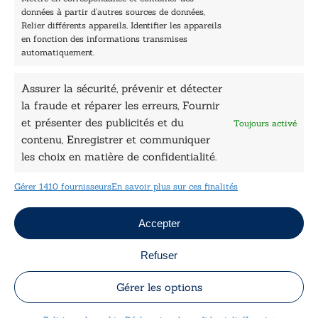
Nos collections
données à partir d’autres sources de données,
Nos auteurs
Relier différents appareils, Identifier les appareils
Catalogue
en fonction des informations transmises
automatiquement.
Littérature
Essai & docs
Assurer la sécurité, prévenir et détecter
Sciences humaines
Pratique
la fraude et réparer les erreurs, Fournir
Le Petit Lys
et présenter des publicités et du
Toujours activé
Données légales
contenu, Enregistrer et communiquer
les choix en matière de confidentialité.
Conditions Générales de vente
Déclaration de confidentialité
Gérer 1410 fournisseurs
En savoir plus sur ces finalités
Politique de cookies
Mentions légales
Jeux concours
Accepter
Refuser
Copyright © 2026 Le Lys Bleu Éditions tous droits
réservés
Gérer les options