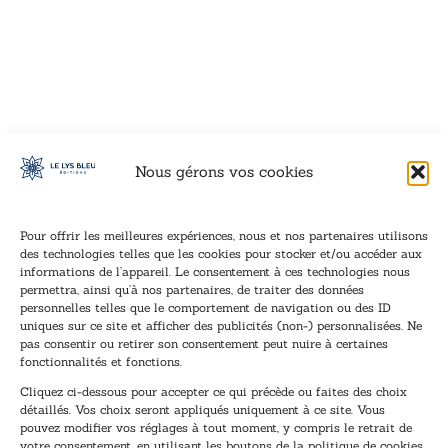
VOIR CE LIVRE
VOIR CE LIVRE
VOIR CE LIVRE
VOIR CE LIVRE
VOIR CE LIVRE
VOIR CE LIVRE
VOIR CE LIVRE
VOIR CE LIVRE
VOIR CE LIVRE
VOIR CE LIVRE
VOIR CE LIVRE
VOIR CE LIVRE
VOIR CE LIVRE
VOIR CE LIVRE
VOIR CE LIVRE
VOIR CE LIVRE
VOIR CE LIVRE
VOIR CE LIVRE
VOIR CE LIVRE
VOIR CE LIVRE
VOIR CE LIVRE
VOIR CE LIVRE
VOIR CE LIVRE
VOIR CE LIVRE
VOIR CE LIVRE
VOIR CE LIVRE
VOIR CE LIVRE
VOIR CE LIVRE
VOIR CE LIVRE
VOIR CE LIVRE
VOIR CE LIVRE
VOIR CE LIVRE
Nous gérons vos cookies
Pour offrir les meilleures expériences, nous et nos partenaires utilisons
des technologies telles que les cookies pour stocker et/ou accéder aux
informations de l’appareil. Le consentement à ces technologies nous
Inscription à la newsletter
permettra, ainsi qu’à nos partenaires, de traiter des données
Inscrivez-vous à notre newsletter et recevez nos
personnelles telles que le comportement de navigation ou des ID
uniques sur ce site et afficher des publicités (non-) personnalisées. Ne
dernières nouvelles.
pas consentir ou retirer son consentement peut nuire à certaines
E
*
fonctionnalités et fonctions.
-
*
Cliquez ci-dessous pour accepter ce qui précède ou faites des choix
m
*
détaillés. Vos choix seront appliqués uniquement à ce site. Vous
a
pouvez modifier vos réglages à tout moment, y compris le retrait de
TENEZ-MOI AU COURANT !
i
votre consentement, en utilisant les boutons de la politique de cookies,