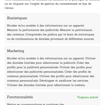
l
ou en cliquant sur l’onglet de gestion du consentement en bas de
*
l’écran.
Statistiques
Stocker et/ou accéder à des informations sur un appareil,
Mesurer la performance des publicités, Mesurer la performance
des contenus, Comprendre les publics par le biais de statistiques
40, rue du Louvre 75001 Paris
ou de combinaisons de données provenant de différentes sources.
01 76 50 38 88
Marketing
Horaires du standard
De mardi à vendredi :
Stocker et/ou accéder à des informations sur un appareil, Utiliser
des données limitées pour sélectionner la publicité, Créer des
9h - 12h et 13h30 - 16h30
profils pour la publicité personnalisée, Utiliser des profils pour
Lundi, samedi et dimanche : fermé
sélectionner des publicités personnalisées, Créer des profils de
Navigation
contenus personnalisés, Utiliser des profils pour sélectionner des
contenus personnalisés, Développer et améliorer les services,
Accueil
Utiliser des données limitées pour sélectionner le contenu.
Être édité
Contactez-nous
Fonctionnalités
Toujours activé
Les Plumes du Lys Bleu
Prix sciences humaines et sociales
Mettre en correspondance et combiner des