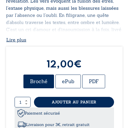
révélation. Les vers évoquent la fusion des êtres,
l’extase physique, mais aussi les blessures laissées
par l’absence ou l’oubli. En filigrane, une quête
d’absolu traverse les textes, entre ombre et lumière.
C’est un cri d’amour et d’insoumission à la fois, livré
sans retenue ni filtre.
Lire plus
12,00€
Broché
ePub
PDF
quantité
AJOUTER AU PANIER
de
Inspirations
Paiement sécurisé
vespérales
Livraison pour 3€, retrait gratuit