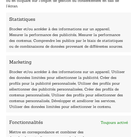
ou en cliquant sur l’onglet de gestion du consentement en bas de
*
l
l’écran.
E
-
Statistiques
m
a
Stocker et/ou accéder à des informations sur un appareil,
i
Mesurer la performance des publicités, Mesurer la performance
l
des contenus, Comprendre les publics par le biais de statistiques
40, rue du Louvre 75001 Paris
ou de combinaisons de données provenant de différentes sources.
01 76 50 38 88
Marketing
Horaires du standard
De mardi à vendredi :
Stocker et/ou accéder à des informations sur un appareil, Utiliser
des données limitées pour sélectionner la publicité, Créer des
9h - 12h et 13h30 - 16h30
profils pour la publicité personnalisée, Utiliser des profils pour
Lundi, samedi et dimanche : fermé
sélectionner des publicités personnalisées, Créer des profils de
Navigation
contenus personnalisés, Utiliser des profils pour sélectionner des
contenus personnalisés, Développer et améliorer les services,
Accueil
Utiliser des données limitées pour sélectionner le contenu.
Être édité
Contactez-nous
Fonctionnalités
Toujours activé
Les Plumes du Lys Bleu
Prix sciences humaines et sociales
Mettre en correspondance et combiner des
Nos collections