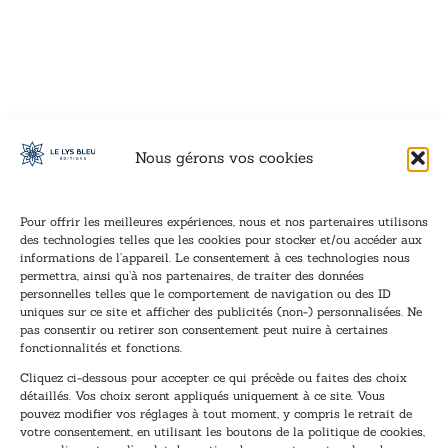
VOIR CE LIVRE
VOIR CE LIVRE
VOIR CE LIVRE
VOIR CE LIVRE
VOIR CE LIVRE
VOIR CE LIVRE
VOIR CE LIVRE
VOIR CE LIVRE
VOIR CE LIVRE
VOIR CE LIVRE
VOIR CE LIVRE
VOIR CE LIVRE
VOIR CE LIVRE
VOIR CE LIVRE
VOIR CE LIVRE
VOIR CE LIVRE
VOIR CE LIVRE
VOIR CE LIVRE
VOIR CE LIVRE
VOIR CE LIVRE
VOIR CE LIVRE
VOIR CE LIVRE
VOIR CE LIVRE
VOIR CE LIVRE
VOIR CE LIVRE
VOIR CE LIVRE
VOIR CE LIVRE
VOIR CE LIVRE
VOIR CE LIVRE
VOIR CE LIVRE
VOIR CE LIVRE
VOIR CE LIVRE
Nous gérons vos cookies
Pour offrir les meilleures expériences, nous et nos partenaires utilisons
des technologies telles que les cookies pour stocker et/ou accéder aux
informations de l’appareil. Le consentement à ces technologies nous
Inscription à la newsletter
permettra, ainsi qu’à nos partenaires, de traiter des données
Inscrivez-vous à notre newsletter et recevez nos
personnelles telles que le comportement de navigation ou des ID
uniques sur ce site et afficher des publicités (non-) personnalisées. Ne
dernières nouvelles.
pas consentir ou retirer son consentement peut nuire à certaines
E
*
fonctionnalités et fonctions.
-
E
Cliquez ci-dessous pour accepter ce qui précède ou faites des choix
m
-
détaillés. Vos choix seront appliqués uniquement à ce site. Vous
a
m
pouvez modifier vos réglages à tout moment, y compris le retrait de
TENEZ-MOI AU COURANT !
i
a
votre consentement, en utilisant les boutons de la politique de cookies,
l
i