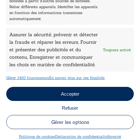
données à partir d’autres sources de données,
Nos auteurs
Relier différents appareils, Identifier les appareils
Catalogue
en fonction des informations transmises
automatiquement.
Littérature
Essai & docs
Assurer la sécurité, prévenir et détecter
Sciences humaines
la fraude et réparer les erreurs, Fournir
Pratique
Le Petit Lys
et présenter des publicités et du
Toujours activé
Données légales
contenu, Enregistrer et communiquer
les choix en matière de confidentialité.
Conditions Générales de vente
Déclaration de confidentialité
Gérer 1410 fournisseurs
En savoir plus sur ces finalités
Politique de cookies
Mentions légales
Jeux concours
Accepter
Refuser
Copyright © 2026 Le Lys Bleu Éditions tous droits
réservés
Gérer les options
Politique de cookies
Déclaration de confidentialité
Imprint
Designed by
Engie Soft