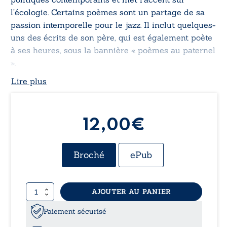
l’écologie. Certains poèmes sont un partage de sa
passion intemporelle pour le jazz. Il inclut quelques-
uns des écrits de son père, qui est également poète
à ses heures, sous la bannière « poèmes au paternel
».
Lire plus
12,00€
Broché
ePub
quantité
AJOUTER AU PANIER
de
Encre
Paiement sécurisé
d’espérance