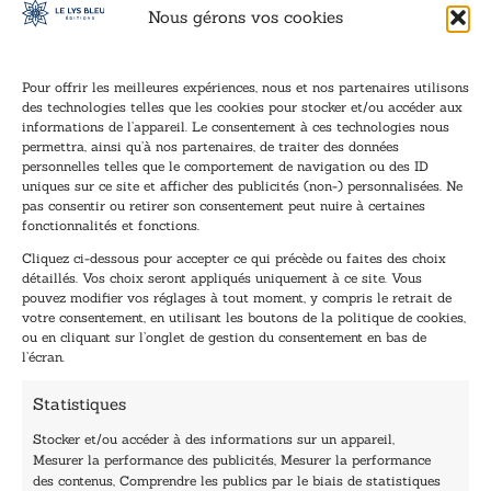
Nous gérons vos cookies
Pour offrir les meilleures expériences, nous et nos partenaires utilisons
des technologies telles que les cookies pour stocker et/ou accéder aux
informations de l’appareil. Le consentement à ces technologies nous
Inscription à la newsletter
permettra, ainsi qu’à nos partenaires, de traiter des données
Inscrivez-vous à notre newsletter et recevez nos
personnelles telles que le comportement de navigation ou des ID
uniques sur ce site et afficher des publicités (non-) personnalisées. Ne
dernières nouvelles.
pas consentir ou retirer son consentement peut nuire à certaines
E
*
fonctionnalités et fonctions.
-
*
Cliquez ci-dessous pour accepter ce qui précède ou faites des choix
m
E
détaillés. Vos choix seront appliqués uniquement à ce site. Vous
a
-
pouvez modifier vos réglages à tout moment, y compris le retrait de
TENEZ-MOI AU COURANT !
i
m
votre consentement, en utilisant les boutons de la politique de cookies,
l
a
ou en cliquant sur l’onglet de gestion du consentement en bas de
*
i
l’écran.
l
Statistiques
Stocker et/ou accéder à des informations sur un appareil,
Mesurer la performance des publicités, Mesurer la performance
des contenus, Comprendre les publics par le biais de statistiques