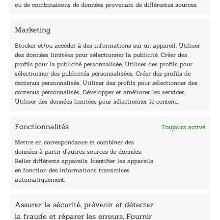
40, rue du Louvre 75001 Paris
ou de combinaisons de données provenant de différentes sources.
01 76 50 38 88
Marketing
Horaires du standard
De mardi à vendredi :
Stocker et/ou accéder à des informations sur un appareil, Utiliser
des données limitées pour sélectionner la publicité, Créer des
9h - 12h et 13h30 - 16h30
profils pour la publicité personnalisée, Utiliser des profils pour
Lundi, samedi et dimanche : fermé
sélectionner des publicités personnalisées, Créer des profils de
Navigation
contenus personnalisés, Utiliser des profils pour sélectionner des
contenus personnalisés, Développer et améliorer les services,
Accueil
Utiliser des données limitées pour sélectionner le contenu.
Être édité
Contactez-nous
Fonctionnalités
Toujours activé
Les Plumes du Lys Bleu
Prix sciences humaines et sociales
Mettre en correspondance et combiner des
Nos collections
données à partir d’autres sources de données,
Nos auteurs
Relier différents appareils, Identifier les appareils
Catalogue
en fonction des informations transmises
automatiquement.
Littérature
Essai & docs
Assurer la sécurité, prévenir et détecter
Sciences humaines
la fraude et réparer les erreurs, Fournir
Pratique