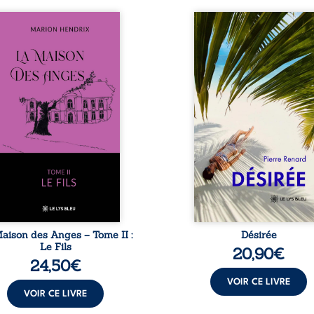
s sommes en 1979, soit 15
Au réveil, Pierre, je
s après le décès du
retraité, découvre qu’il
riarche Anatole-Eustache.
devenu une séduisa
 famille devra affronter
femme métissée de tre
n seulement un inconnu
ans. À peine a-t-il comm
i rôde autour du domaine
à apprivoiser ce nouv
 dont Firmin, le fidèle
corps qu’Ange surgit dan
jordome, redoute les
vie et fait vaciller toutes
ites, le passé encombrant
certitudes. Entre e
Anatole-Eustache, la
l’attirance est immédia
lédiction familiale, mais
brûlante jusqu’à ce qu
ssi la toute-puissance de
secret familial fasse pl
uthier. Mais comment
l’impensable : et s’ils éta
mpter cet enfant avant
demi-frère et
qu’il ...
aison des Anges – Tome II :
Désirée
Le Fils
20,90
€
24,50
€
VOIR CE LIVRE
VOIR CE LIVRE