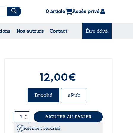
0 article
Accès privé
tions
Nos auteurs
Contact
Être édité
CONSULTEZ NOS
MEILLEURES VENTES
12,00€
Broché
ePub
quantité
AJOUTER AU PANIER
de
Alibi
Paiement sécurisé