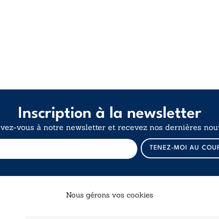
Inscription à la newsletter
ivez-vous à notre newsletter et recevez nos dernières nouv
E
TENEZ-MOI AU COU
-
m
a
i
l
Nous gérons vos cookies
E
-
Catalogue
Navigation
m