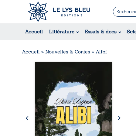
Romans
Contemporain
Rom
Accueil
Littérature
Essais & docs
Sci
Suspense / Thriller / Policier
Érot
Fantastique
Hist
Science-fiction
Rég
Accueil
»
Nouvelles & Contes
»
Alibi