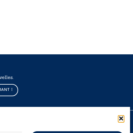
elles.
RANT !
Données légales