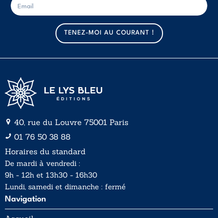
-
-
m
m
a
a
TENEZ-MOI AU COURANT !
i
i
l
l
*
40, rue du Louvre 75001 Paris
01 76 50 38 88
Horaires du standard
De mardi à vendredi :
9h - 12h et 13h30 - 16h30
Lundi, samedi et dimanche : fermé
Navigation