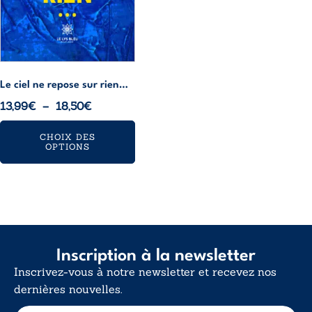
choisies
sur
la
page
du
Le ciel ne repose sur rien…
produit
Plage
13,99
€
–
18,50
€
de
CHOIX DES
prix :
OPTIONS
13,99€
à
18,50€
Inscription à la newsletter
Inscrivez-vous à notre newsletter et recevez nos
dernières nouvelles.
E
E