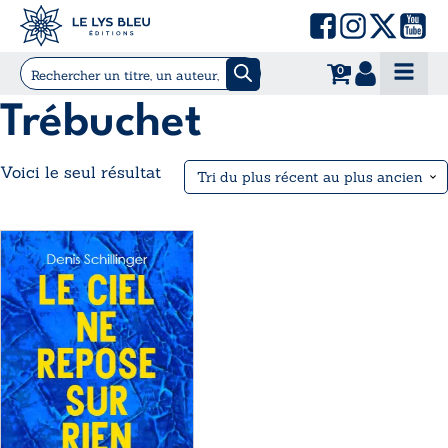
0
Trébuchet
Voici le seul résultat
Ce
produit
a
plusieurs
variations.
Les
options
peuvent
être