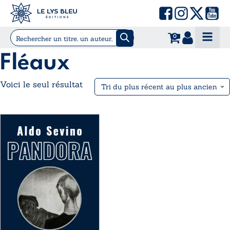
0
Fléaux
Voici le seul résultat
Ce
produit
a
plusieurs
variations.
Les
options
peuvent
être