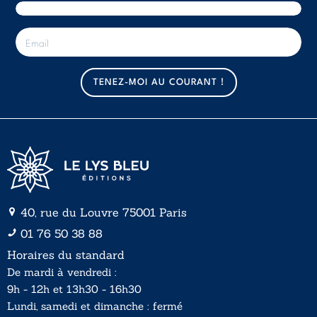
E
-
m
a
TENEZ-MOI AU COURANT !
i
l
*
40, rue du Louvre 75001 Paris
01 76 50 38 88
Horaires du standard
De mardi à vendredi :
9h - 12h et 13h30 - 16h30
Lundi, samedi et dimanche : fermé