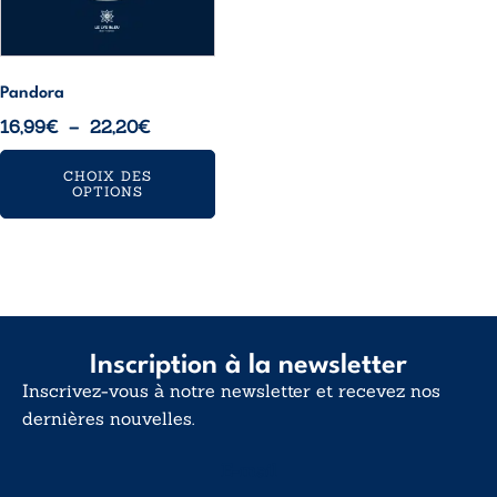
choisies
sur
la
page
Pandora
du
Plage
16,99
€
–
22,20
€
produit
de
CHOIX DES
prix :
OPTIONS
16,99€
à
22,20€
Inscription à la newsletter
Inscrivez-vous à notre newsletter et recevez nos
dernières nouvelles.
E-mail