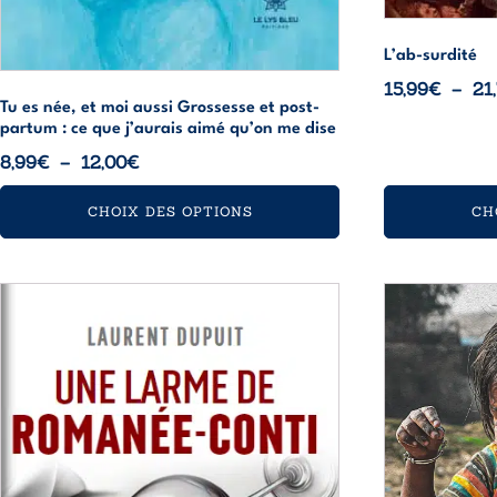
L’ab-surdité
15,99
€
–
21
Tu es née, et moi aussi Grossesse et post-
partum : ce que j’aurais aimé qu’on me dise
Plage
8,99
€
–
12,00
€
de
CHOIX DES OPTIONS
CH
prix :
8,99€
à
Ce
Ce
12,00€
produit
produit
a
a
plusieurs
plusieurs
variations.
variations.
Les
Les
options
options
peuvent
peuvent