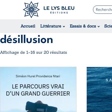
Romans
Contemporain
Accueil
Littérature
Essais & docs
Sci
Suspense / Thriller / Policier
Fantastique
désillusion
Science-fiction
Trié
Affichage de 1–16 sur 20 résultats
du
plus
Ce
Ce
récent
produit
produit
au
a
a
plus
plusieurs
plusieurs
ancien
variations.
variations.
Les
Les
options
options