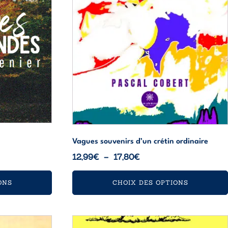
être
choisies
sur
la
page
du
produit
Vagues souvenirs d’un crétin ordinaire
Plage
12,99
€
–
17,80
€
de
prix :
ONS
CHOIX DES OPTIONS
12,99€
à
17,80€
Ce