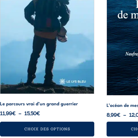
peuvent
peuvent
être
être
choisies
choisies
sur
sur
la
la
page
page
du
du
produit
produit
Le parcours vrai d’un grand guerrier
L’océan de mes
Plage
11,99
€
–
15,50
€
8,99
€
–
12,
de
prix :
CHOIX DES OPTIONS
CH
11,99€