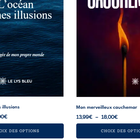
peuvent
être
choisies
sur
la
page
du
produit
 illusions
Mon merveilleux cauchemar
Plage
00
€
Plage
13,99
€
–
18,00
€
de
de
OIX DES OPTIONS
CHOIX DES OPTI
prix :
prix :
8,99€