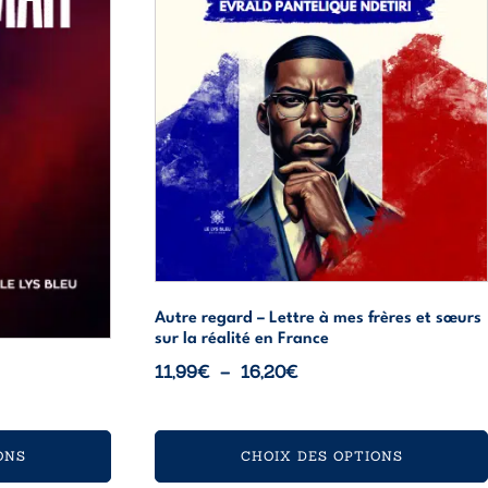
peuvent
être
choisies
sur
la
page
du
produit
Autre regard – Lettre à mes frères et sœurs
sur la réalité en France
Plage
11,99
€
–
16,20
€
de
prix :
11,99€
ONS
CHOIX DES OPTIONS
à