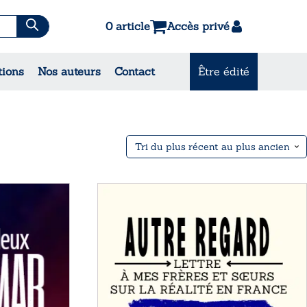
0 article
Accès privé
es & Contes
tions
Nos auteurs
Contact
Être édité
CONSULTEZ NOS
MEILLEURES VENTES
Ce
produit
a
plusieurs
variations.
Les
options