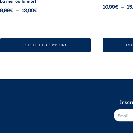
La mer ou la mort
10,99
€
–
15
Plage
8,99
€
–
12,00
€
de
prix :
8,99€
à
CHOIX DES OPTIONS
CH
12,00€
Inscr
E
-
m
a