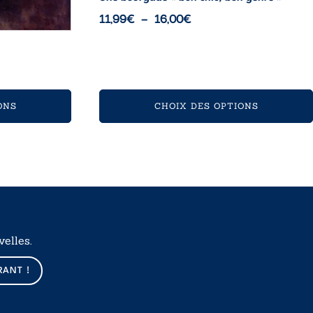
Plage
11,99
€
–
16,00
€
de
prix :
11,99€
à
16,00€
ONS
CHOIX DES OPTIONS
elles.
RANT !