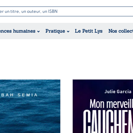
Nouvell
Poésie
Romance
Jeunesse
ences humaines
Pratique
Le Petit Lys
Nos collec
Théâtre
Érotique
Historique
Régional
Ce
produit
a
plusieurs
variations.
Les
options